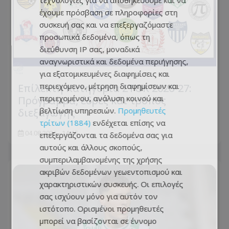
τεχνολογίες για να αποθηκεύουμε και να
έχουμε πρόσβαση σε πληροφορίες στη
συσκευή σας και να επεξεργαζόμαστε
προσωπικά δεδομένα, όπως τη
διεύθυνση IP σας, μοναδικά
αναγνωριστικά και δεδομένα περιήγησης,
για εξατομικευμένες διαφημίσεις και
περιεχόμενο, μέτρηση διαφημίσεων και
Επίλεκτη Κατηγορία ΣΤΟΚ 2026-27:
περιεχομένου, ανάλυση κοινού και
Πρόγραμμα, έδρες και τρόπος
βελτίωση υπηρεσιών.
Προμηθευτές
διεξαγωγής
τρίτων (1884)
ενδέχεται επίσης να
04.08.2026 - 14:45
επεξεργάζονται τα δεδομένα σας για
αυτούς και άλλους σκοπούς,
συμπεριλαμβανομένης της χρήσης
ακριβών δεδομένων γεωεντοπισμού και
χαρακτηριστικών συσκευής. Οι επιλογές
σας ισχύουν μόνο για αυτόν τον
ιστότοπο. Ορισμένοι προμηθευτές
μπορεί να βασίζονται σε έννομο