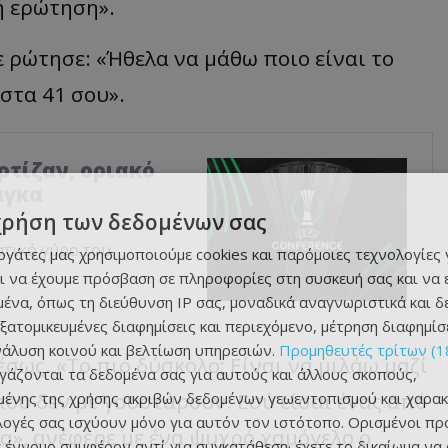
ή ερώτηση».
 ρώτησε: «Ήθελα να μάθω ποιο είναι το
στα 41 σου».
αρτίζαν, οριακό
άγκα
χρήση των δεδομένων σας
ατικό γύρο του
εργάτες μας χρησιμοποιούμε cookies και παρόμοιες τεχνολογίες 
ι να έχουμε πρόσβαση σε πληροφορίες στη συσκευή σας και να
ένα, όπως τη διεύθυνση IP σας, μοναδικά αναγνωριστικά και 
εξατομικευμένες διαφημίσεις και περιεχόμενο, μέτρηση διαφημίσ
νάλυση κοινού και βελτίωση υπηρεσιών.
Προμηθευτές τρίτων (1
σως. «Το πιο δύσκολο; Είναι να μιλάω μαζί
ργάζονται τα δεδομένα σας για αυτούς και άλλους σκοπούς,
που δεν με γουστάρουν. Εσύ είσαι ένας από
ένης της χρήσης ακριβών δεδομένων γεωεντοπισμού και χαρακ
ιλογές σας ισχύουν μόνο για αυτόν τον ιστότοπο. Ορισμένοι πρ
α», ανέφερε με ένα ψυχρό χαμόγελο ο
 έννομο συμφέρον αντί για συγκατάθεση· έχετε το δικαίωμα να