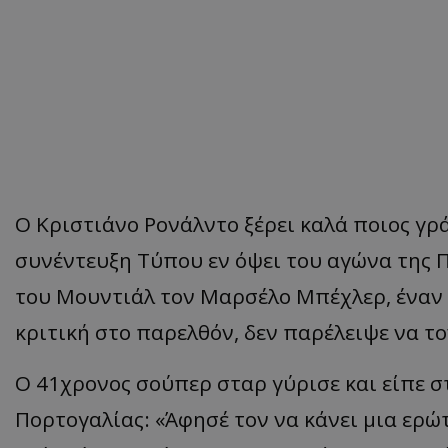
Ο Κριστιάνο Ρονάλντο ξέρει καλά ποιος γράφ
συνέντευξη Τύπου εν όψει του αγώνα της Π
του Μουντιάλ τον Μαρσέλο Μπέχλερ, έναν 
κριτική στο παρελθόν, δεν παρέλειψε να τ
Ο 41χρονος σούπερ σταρ γύρισε και είπε 
Πορτογαλίας: «Άφησέ τον να κάνει μια ερώτη