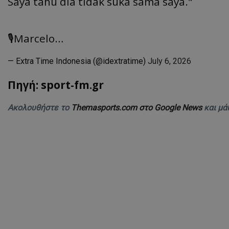
Saya tahu dia tidak suka sama saya."
🎙️Marcelo…
— Extra Time Indonesia (@idextratime)
July 6, 2026
Πηγή: sport-fm.gr
Ακολουθήστε το
Themasports.com στο Google News
και μά