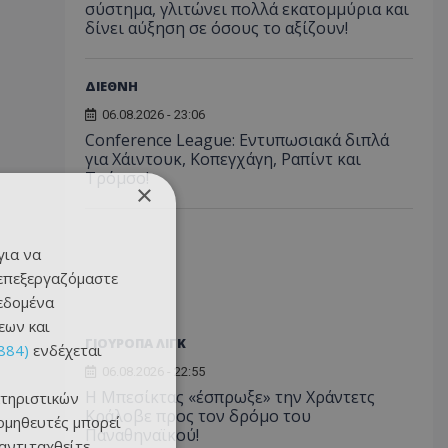
σύστημα, γλιτώνει πολλά εκατομμύρια και
δίνει αύξηση σε όσους το αξίζουν!
ΔΙΕΘΝΗ
06.08.2026 - 23:06
Conference League: Εντυπωσιακά διπλά
για Χάιντουκ, Κοπεγχάγη, Ραπίντ και
Τρόμσο!
×
για να
 επεξεργαζόμαστε
δεδομένα
εων και
ΓΙΟΥΡΟΠΑ ΛΙΓΚ
884)
ενδέχεται
06.08.2026 - 22:55
Η Μπεσίκτας «έσπρωξε» την Χράντετς
τηριστικών
Κράλοβε προς τον δρόμο του
ομηθευτές μπορεί
Παναθηναϊκού!
 αντιταχθείτε