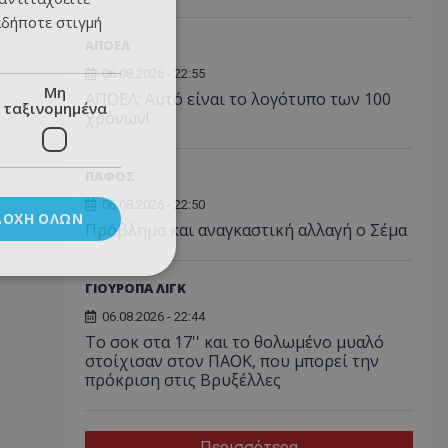
αδήποτε στιγμή
ΑΠΟΕΛ
06.08.2026 - 22:55
Μη
ΑΠΟΕΛ: Αυτό είναι το λογότυπο των 100
ταξινομημένα
χρόνων!
ΠΑΦΟΣ
06.08.2026 - 22:50
ΔΟΧΉ ΌΛΩΝ
Πρόβλημα και αναγκαστική αλλαγή ο Σέμα
ΓΙΟΥΡΟΠΑ ΛΙΓΚ
06.08.2026 - 22:44
Το σοκ στα 17'' και το θολωμένο μυαλό
στοίχισαν στον ΠΑΟΚ, που μπορεί την
πρόκριση στις Βρυξέλλες
Περισσότερα