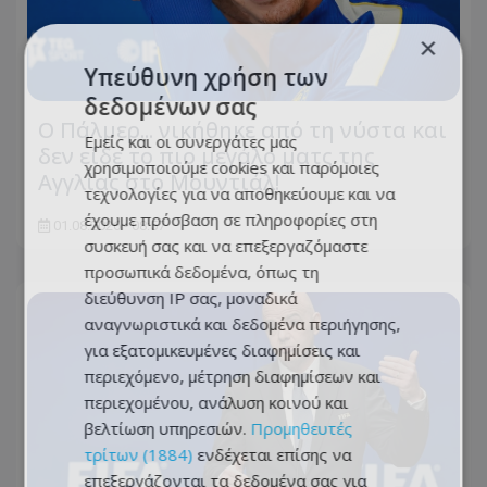
×
Υπεύθυνη χρήση των
δεδομένων σας
Ο Πάλμερ... νικήθηκε από τη νύστα και
Εμείς και οι συνεργάτες μας
δεν είδε το πιο μεγάλο ματς της
χρησιμοποιούμε cookies και παρόμοιες
Αγγλίας στο Μουντιάλ!
τεχνολογίες για να αποθηκεύουμε και να
έχουμε πρόσβαση σε πληροφορίες στη
01.08.2026 - 08:57
συσκευή σας και να επεξεργαζόμαστε
προσωπικά δεδομένα, όπως τη
διεύθυνση IP σας, μοναδικά
αναγνωριστικά και δεδομένα περιήγησης,
για εξατομικευμένες διαφημίσεις και
περιεχόμενο, μέτρηση διαφημίσεων και
περιεχομένου, ανάλυση κοινού και
βελτίωση υπηρεσιών.
Προμηθευτές
τρίτων (1884)
ενδέχεται επίσης να
επεξεργάζονται τα δεδομένα σας για