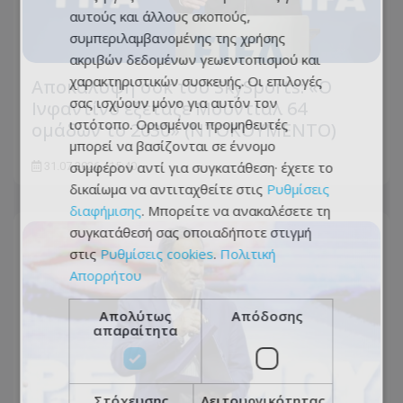
αυτούς και άλλους σκοπούς,
συμπεριλαμβανομένης της χρήσης
ακριβών δεδομένων γεωεντοπισμού και
χαρακτηριστικών συσκευής. Οι επιλογές
Αποκάλυψη σοκ του SkySports: «O
σας ισχύουν μόνο για αυτόν τον
Ινφαντίνο εξέταζε Μουντιάλ 64
ιστότοπο. Ορισμένοι προμηθευτές
ομάδων το 2030» (ΝΤΟΚΟΥΜΕΝΤΟ)
μπορεί να βασίζονται σε έννομο
συμφέρον αντί για συγκατάθεση· έχετε το
31.07.2026 - 15:40
δικαίωμα να αντιταχθείτε στις
Ρυθμίσεις
διαφήμισης
. Μπορείτε να ανακαλέσετε τη
συγκατάθεσή σας οποιαδήποτε στιγμή
στις
Ρυθμίσεις cookies
.
Πολιτική
Απορρήτου
Απολύτως
Απόδοσης
απαραίτητα
Στόχευσης
Λειτουργικότητας