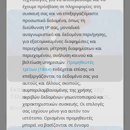
έχουμε πρόσβαση σε πληροφορίες στη
συσκευή σας και να επεξεργαζόμαστε
προσωπικά δεδομένα, όπως τη
διεύθυνση IP σας, μοναδικά
αναγνωριστικά και δεδομένα περιήγησης,
για εξατομικευμένες διαφημίσεις και
περιεχόμενο, μέτρηση διαφημίσεων και
περιεχομένου, ανάλυση κοινού και
βελτίωση υπηρεσιών.
Προμηθευτές
τρίτων (1884)
ενδέχεται επίσης να
επεξεργάζονται τα δεδομένα σας για
αυτούς και άλλους σκοπούς,
Εκπέμπουν σε άλλες συχνότητες!
συμπεριλαμβανομένης της χρήσης
Tέλος στην εποχή της πλατφόρμας...
ακριβών δεδομένων γεωεντοπισμού και
χαρακτηριστικών συσκευής. Οι επιλογές
05.08.2026 - 07:12
σας ισχύουν μόνο για αυτόν τον
ιστότοπο. Ορισμένοι προμηθευτές
μπορεί να βασίζονται σε έννομο