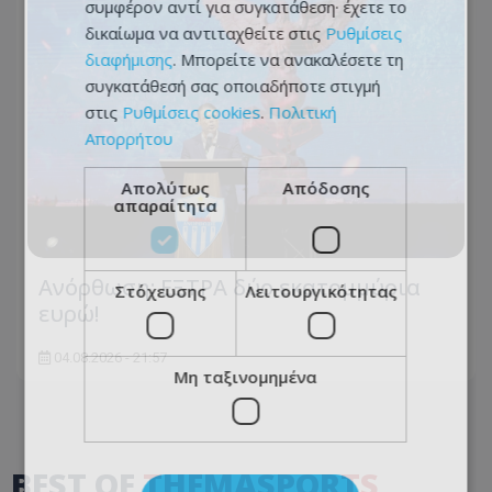
συμφέρον αντί για συγκατάθεση· έχετε το
δικαίωμα να αντιταχθείτε στις
Ρυθμίσεις
διαφήμισης
. Μπορείτε να ανακαλέσετε τη
συγκατάθεσή σας οποιαδήποτε στιγμή
στις
Ρυθμίσεις cookies
.
Πολιτική
Απορρήτου
Απολύτως
Απόδοσης
απαραίτητα
Ανόρθωση: ΕΞΤΡΑ δύο εκατομμύρια
Στόχευσης
Λειτουργικότητας
ευρώ!
04.08.2026 - 21:57
Μη ταξινομημένα
BEST OF
THEMASPORTS