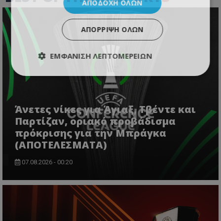
ΑΠΟΔΟΧΉ ΌΛΩΝ
ΑΠΌΡΡΙΨΗ ΌΛΩΝ
ΕΜΦΆΝΙΣΗ ΛΕΠΤΟΜΕΡΕΙΏΝ
Άνετες νίκες για Άγιαξ, Τβέντε και
Παρτίζαν, οριακό προβάδισμα
πρόκρισης για την Μπράγκα
(ΑΠΟΤΕΛΕΣΜΑΤΑ)
07.08.2026 - 00:20