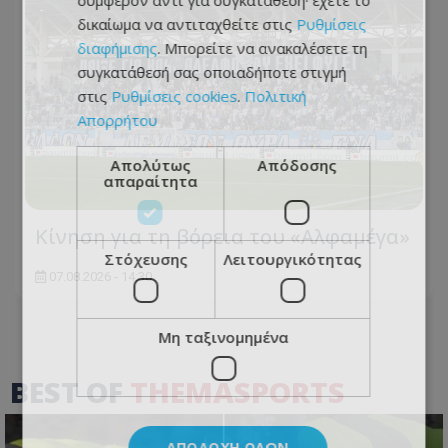
συμφέρον αντί για συγκατάθεση· έχετε το
δικαίωμα να αντιταχθείτε στις
Ρυθμίσεις
διαφήμισης
. Μπορείτε να ανακαλέσετε τη
συγκατάθεσή σας οποιαδήποτε στιγμή
στις
Ρυθμίσεις cookies
.
Πολιτική
Απορρήτου
Απολύτως
Απόδοσης
απαραίτητα
Κίνηση για τη βόρεια του «Αλφαμέγα»
Στόχευσης
Λειτουργικότητας
07.08.2026 - 14:30
Μη ταξινομημένα
BEST OF
THEMASPORTS
ΑΠΟΔΟΧΉ ΌΛΩΝ