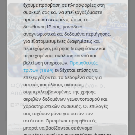
έχουμε πρόσβαση σε πληροφορίες στη
συσκευή σας και να επεξεργαζόμαστε
προσωπικά δεδομένα, όπως τη
διεύθυνση IP σας, μοναδικά
αναγνωριστικά και δεδομένα περιήγησης,
για εξατομικευμένες διαφημίσεις και
περιεχόμενο, μέτρηση διαφημίσεων και
περιεχομένου, ανάλυση κοινού και
βελτίωση υπηρεσιών.
Προμηθευτές
τρίτων (1884)
ενδέχεται επίσης να
επεξεργάζονται τα δεδομένα σας για
αυτούς και άλλους σκοπούς,
ΦΟΥΛ για γεμάτο «Αλφαμέγα» οι
συμπεριλαμβανομένης της χρήσης
Απόλλωνίστες
ακριβών δεδομένων γεωεντοπισμού και
07.08.2026 - 17:12
χαρακτηριστικών συσκευής. Οι επιλογές
σας ισχύουν μόνο για αυτόν τον
ιστότοπο. Ορισμένοι προμηθευτές
μπορεί να βασίζονται σε έννομο