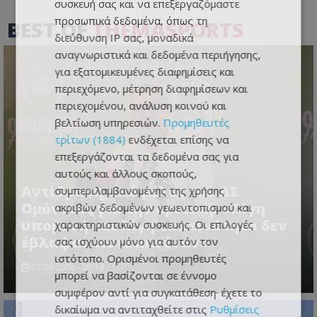
συσκευή σας και να επεξεργαζόμαστε
προσωπικά δεδομένα, όπως τη
BEST OF
THEMASPORTS
διεύθυνση IP σας, μοναδικά
αναγνωριστικά και δεδομένα περιήγησης,
για εξατομικευμένες διαφημίσεις και
περιεχόμενο, μέτρηση διαφημίσεων και
περιεχομένου, ανάλυση κοινού και
βελτίωση υπηρεσιών.
Προμηθευτές
τρίτων (1884)
ενδέχεται επίσης να
επεξεργάζονται τα δεδομένα σας για
αυτούς και άλλους σκοπούς,
Αντίδραση από μέλος του ΔΣ
συμπεριλαμβανομένης της χρήσης
Ομόνοιας για την κριτική: «Λίγη
ακριβών δεδομένων γεωεντοπισμού και
υπομονή και λίγη ταπεινότητα δεν
χαρακτηριστικών συσκευής. Οι επιλογές
έβλαψαν ποτέ κανέναν»
σας ισχύουν μόνο για αυτόν τον
ιστότοπο. Ορισμένοι προμηθευτές
07.08.2026 - 09:14
μπορεί να βασίζονται σε έννομο
συμφέρον αντί για συγκατάθεση· έχετε το
δικαίωμα να αντιταχθείτε στις
Ρυθμίσεις