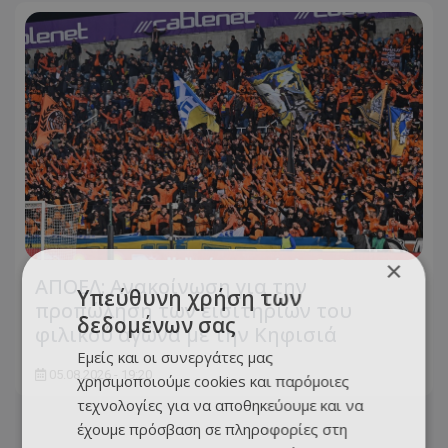
×
ΑΠΟΕΛ: Ανακοίνωση για την
Υπεύθυνη χρήση των
προπώληση των εισιτηρίων του
δεδομένων σας
φιλικού αγώνα με την Κηφισιά
Εμείς και οι συνεργάτες μας
05.08.2026 - 19:20
χρησιμοποιούμε cookies και παρόμοιες
τεχνολογίες για να αποθηκεύουμε και να
έχουμε πρόσβαση σε πληροφορίες στη