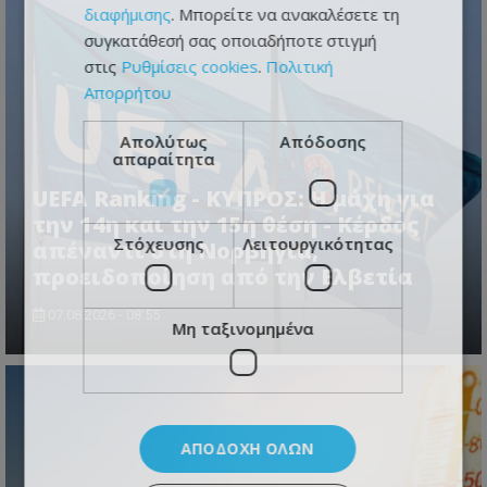
διαφήμισης
. Μπορείτε να ανακαλέσετε τη
συγκατάθεσή σας οποιαδήποτε στιγμή
στις
Ρυθμίσεις cookies
.
Πολιτική
Απορρήτου
Απολύτως
Απόδοσης
απαραίτητα
UEFA Ranking - ΚΥΠΡΟΣ: Η μάχη για
την 14η και την 15η θέση - Κέρδος
Στόχευσης
Λειτουργικότητας
απέναντι στη Νορβηγία,
προειδοποίηση από την Ελβετία
07.08.2026 - 08:55
Μη ταξινομημένα
ΑΠΟΔΟΧΉ ΌΛΩΝ