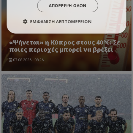
ΑΠΌΡΡΙΨΗ ΌΛΩΝ
ΕΜΦΆΝΙΣΗ ΛΕΠΤΟΜΕΡΕΙΏΝ
«Ψήνεται» η Κύπρος στους 40°C: Σε
ποιες περιοχές μπορεί να βρέξει
07.08.2026 - 08:26