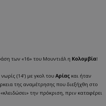
 φάση των «16» του Μουντιάλ η
Κολομβία
!
ωρίς (14’) με γκολ του
Αρίας
και ήταν
άρκεια της αναμέτρησης που διεξήχθη στο
 «κλειδώσει» την πρόκριση, πριν καταφέρει