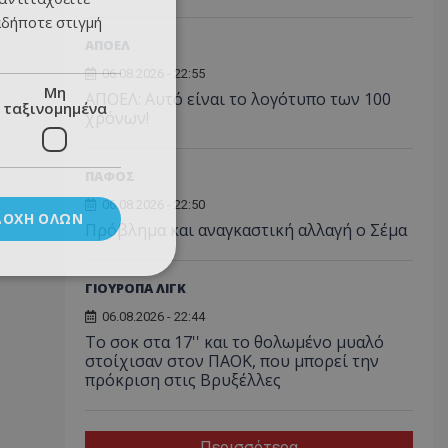
αδήποτε στιγμή
ΑΠΟΕΛ
06.08.2026 - 22:55
Μη
ΑΠΟΕΛ: Αυτό είναι το λογότυπο των 100
ταξινομημένα
χρόνων!
ΠΑΦΟΣ
06.08.2026 - 22:50
ΔΟΧΉ ΌΛΩΝ
Πρόβλημα και αναγκαστική αλλαγή ο Σέμα
ΓΙΟΥΡΟΠΑ ΛΙΓΚ
06.08.2026 - 22:44
Το σοκ στα 17'' και το θολωμένο μυαλό
στοίχισαν στον ΠΑΟΚ, που μπορεί την
πρόκριση στις Βρυξέλλες
Περισσότερα