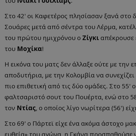
του
Ινιάκι Γουίλιαμς
.
Στο 42' οι Καφετέρος πλησίασαν ξανά στο δ
Σουάρες μετά από σέντρα του Λέρμα, κατέλη
του πρώτου ημιχρόνου ο
Ζίγκι
απέκρουσε 
του
Μοχίκα
!
Η εικόνα του ματς δεν άλλαξε ούτε με την
αποδυτήρια, με την Κολομβία να συνεχίζει
πιο επιθετική από τις δύο ομάδες. Στο 55' 
φαλτσαριστό σουτ του Πουέρτα, ενώ στο 58'
τον
Ντίας
, ο οποίος λίγο νωρίτερα (56') εί
Στο 69' ο Πάρτεϊ είχε ένα ακόμα άστοχο μα
ευθεία» του αγώνα, η Γκάνα προσπαθούσε ν