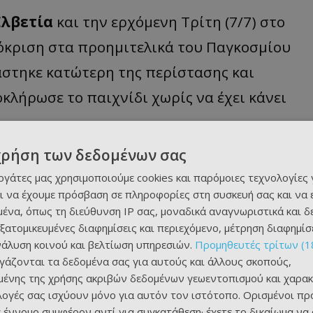
Ελβετία
και την ερχόμενη Τρίτη (7/7) στο
ρόκριση στα προημιτελικά του Παγκοσμίου
άστηκε κατώτερη της περίστασης και
κλήρωσε το παιχνίδι χωρίς να έχει κάνει
χρήση των δεδομένων σας
εργάτες μας χρησιμοποιούμε cookies και παρόμοιες τεχνολογίες 
ι να έχουμε πρόσβαση σε πληροφορίες στη συσκευή σας και να
ένα, όπως τη διεύθυνση IP σας, μοναδικά αναγνωριστικά και 
εξατομικευμένες διαφημίσεις και περιεχόμενο, μέτρηση διαφημίσ
νάλυση κοινού και βελτίωση υπηρεσιών.
Προμηθευτές τρίτων (1
ργάζονται τα δεδομένα σας για αυτούς και άλλους σκοπούς,
ένης της χρήσης ακριβών δεδομένων γεωεντοπισμού και χαρακ
ιλογές σας ισχύουν μόνο για αυτόν τον ιστότοπο. Ορισμένοι πρ
 έννομο συμφέρον αντί για συγκατάθεση· έχετε το δικαίωμα να