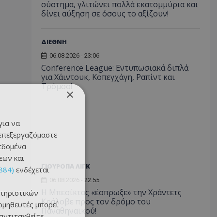
σύστημα, γλιτώνει πολλά εκατομμύρια και
δίνει αύξηση σε όσους το αξίζουν!
ΔΙΕΘΝΗ
06.08.2026 - 23:06
Conference League: Εντυπωσιακά διπλά
για Χάιντουκ, Κοπεγχάγη, Ραπίντ και
Τρόμσο!
×
για να
 επεξεργαζόμαστε
δεδομένα
εων και
ΓΙΟΥΡΟΠΑ ΛΙΓΚ
884)
ενδέχεται
06.08.2026 - 22:55
Η Μπεσίκτας «έσπρωξε» την Χράντετς
τηριστικών
Κράλοβε προς τον δρόμο του
ομηθευτές μπορεί
Παναθηναϊκού!
 αντιταχθείτε