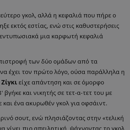
εύτερο γκολ, αλλά η κεφαλιά που πήρε ο
ξε εκτός εστίας, ενώ στις καθυστερήσεις
εντυπωσιακά μια καρφωτή κεφαλιά
 επιστροφή των δύο ομάδων από τα
 να έχει τον πρώτο λόγο, ούσα παράλληλα η
ο
Ζίγκι
είχε απάντηση και σε όμορφο
 βγήκε και νικητής σε τετ-α-τετ του με
χε και ένα ακυρωθέν γκολ για οφσάιντ.
κρινό σουτ, ενώ πλησιάζοντας στην «τελική
α γίνει πιο απειλητική, ψάχνοντας το γκολ