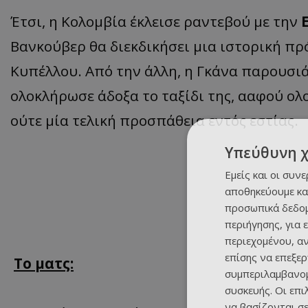
Έτσι, η Κολομβία έκλεισε ραντεβού με την
Βανκούβερ θα διεκδικήσει μια ιστορική π
Κυπέλλου. Από την άλλη, η Γκάνα παρουσι
ολοκλήρωσε άδοξα το ταξίδι της, ααφού ολο
ούτε μία τελική προσπάθεια εντός εστίας.
Υπεύθυνη 
Εμείς και οι συν
αποθηκεύουμε κα
προσωπικά δεδομ
περιήγησης, για 
περιεχομένου, α
επίσης να επεξε
Το ματς:
συμπεριλαμβανομ
συσκευής. Οι επ
να βασίζονται σε