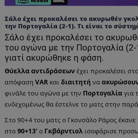
Σάλο έχει προκαλέσει το ακυρωθέν γκολ
την Πορτογαλία (2-1). Τι είναι το σύστη
Σάλο έχει προκαλέσει το ακυρωθ
του αγώνα με την Πορτογαλία (2-1
γιατί ακυρώθηκε η φάση.
Θύελλα αντιδράσεων
έχει προκαλέσει στ
απόφαση
VAR
και
διαιτητή
να
ακυρώσουν
φινάλε του αγώνα με την
Πορτογαλία
για 
ενδεχομένως θα έστελνε το ματς στην παρ
Στο 90+4 του ματς ο Γκονσάλο Ράμος έκανε τ
στο
90+13'
ο
Γκβάρντιολ
ισοφάρισε προσωρ