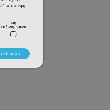
αδήποτε στιγμή
Μη
ταξινομημένα
ΔΟΧΉ ΌΛΩΝ