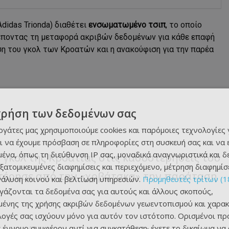
didas Trionda) διαθέτει
ενσωματωμένο τσιπ
, το οποίο
τρέποντας τη μεταφορά ακριβών δεδομένων για κάθε επαφή
ωση του γκολ των Κροατών και η ανακούφιση για την παρέα
χρήση των δεδομένων σας
εργάτες μας χρησιμοποιούμε cookies και παρόμοιες τεχνολογίες 
ι να έχουμε πρόσβαση σε πληροφορίες στη συσκευή σας και να
ένα, όπως τη διεύθυνση IP σας, μοναδικά αναγνωριστικά και 
γκολ της Κροατίας στις καθυστερήσεις του
εξατομικευμένες διαφημίσεις και περιεχόμενο, μέτρηση διαφημίσ
στέρησε από την «χρβάτσκα» την παράταση
νάλυση κοινού και βελτίωση υπηρεσιών.
Προμηθευτές τρίτων (1
ργάζονται τα δεδομένα σας για αυτούς και άλλους σκοπούς,
ένης της χρήσης ακριβών δεδομένων γεωεντοπισμού και χαρακ
ιλογές σας ισχύουν μόνο για αυτόν τον ιστότοπο. Ορισμένοι πρ
 έννομο συμφέρον αντί για συγκατάθεση· έχετε το δικαίωμα να