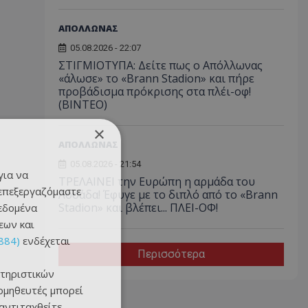
ΑΠΟΛΛΩΝΑΣ
05.08.2026 - 22:07
ΣΤΙΓΜΙΟΤΥΠΑ: Δείτε πως ο Απόλλωνας
«άλωσε» το «Brann Stadion» και πήρε
προβάδισμα πρόκρισης στα πλέι-οφ!
(ΒΙΝΤΕΟ)
×
ΑΠΟΛΛΩΝΑΣ
05.08.2026 - 21:54
για να
ΤΡΕΛΑΙΝΕΙ την Ευρώπη η αρμάδα του
 επεξεργαζόμαστε
Λοσάδα! Έφυγε με το διπλό από το «Brann
Stadion» και βλέπει... ΠΛΕΙ-ΟΦ!
δεδομένα
εων και
884)
ενδέχεται
Περισσότερα
τηριστικών
ομηθευτές μπορεί
 αντιταχθείτε