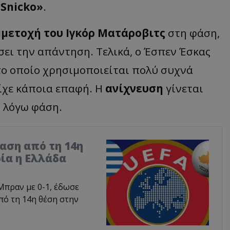
Snicko»
.
μετοχή του Ιγκόρ Ματάροβιτς
στη φάση,
σει την απάντηση. Τελικά, ο Έσπεν Έσκας
 το οποίο χρησιμοποιείται πολύ συχνά
είχε κάποια επαφή. Η
ανίχνευση
γίνεται
ν λόγω φάση.
αση από τη 14η
ρία η Ελλάδα
Μπραν με 0-1, έδωσε
πό τη 14η θέση στην