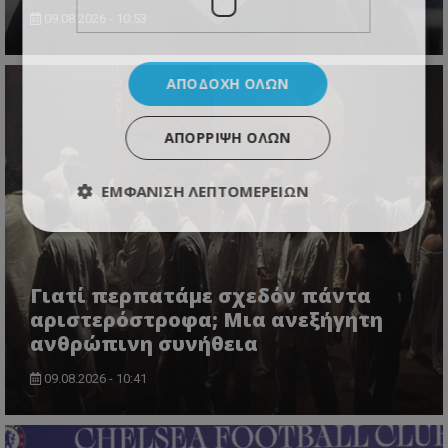
09.08.2026 - 10:53
ΑΠΟΔΟΧΉ ΌΛΩΝ
ΑΠΌΡΡΙΨΗ ΌΛΩΝ
ΕΜΦΆΝΙΣΗ ΛΕΠΤΟΜΕΡΕΙΏΝ
Γιατί περπατάμε σχεδόν πάντα
αριστερόστροφα; Μια ανεξήγητη
ανθρώπινη συνήθεια
09.08.2026 - 10:41