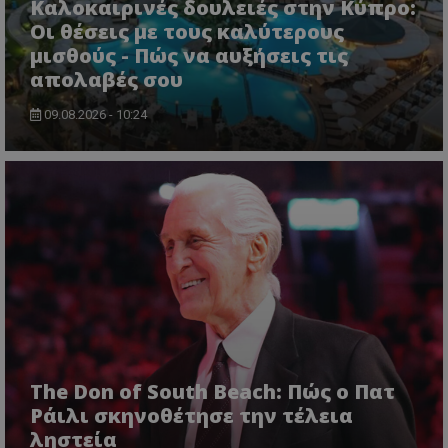
Καλοκαιρινές δουλειές στην Κύπρο:
Οι θέσεις με τους καλύτερους
μισθούς - Πώς να αυξήσεις τις
απολαβές σου
09.08.2026 - 10:24
The Don of South Beach: Πώς ο Πατ
Ράιλι σκηνοθέτησε την τέλεια
ληστεία