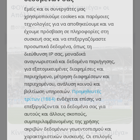
ΦΟΥΛ για γεμάτο «Αλφαμέγα» οι
Εμείς και οι συνεργάτες μας
Απόλλωνίστες
χρησιμοποιούμε cookies και παρόμοιες
τεχνολογίες για να αποθηκεύουμε και να
07.08.2026 - 17:12
έχουμε πρόσβαση σε πληροφορίες στη
συσκευή σας και να επεξεργαζόμαστε
προσωπικά δεδομένα, όπως τη
διεύθυνση IP σας, μοναδικά
αναγνωριστικά και δεδομένα περιήγησης,
για εξατομικευμένες διαφημίσεις και
περιεχόμενο, μέτρηση διαφημίσεων και
περιεχομένου, ανάλυση κοινού και
βελτίωση υπηρεσιών.
Προμηθευτές
τρίτων (1884)
ενδέχεται επίσης να
επεξεργάζονται τα δεδομένα σας για
αυτούς και άλλους σκοπούς,
συμπεριλαμβανομένης της χρήσης
ακριβών δεδομένων γεωεντοπισμού και
Κίνηση για τη βόρεια του «Αλφαμέγα»
χαρακτηριστικών συσκευής. Οι επιλογές