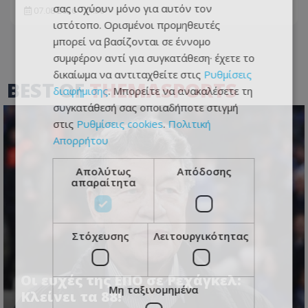
σας ισχύουν μόνο για αυτόν τον
07.08.2026 - 14:30
ιστότοπο. Ορισμένοι προμηθευτές
μπορεί να βασίζονται σε έννομο
συμφέρον αντί για συγκατάθεση· έχετε το
δικαίωμα να αντιταχθείτε στις
Ρυθμίσεις
BEST OF
THEMASPORTS
διαφήμισης
. Μπορείτε να ανακαλέσετε τη
συγκατάθεσή σας οποιαδήποτε στιγμή
στις
Ρυθμίσεις cookies
.
Πολιτική
Απορρήτου
Απολύτως
Απόδοσης
απαραίτητα
Στόχευσης
Λειτουργικότητας
Οι ευχές της ΕΠΟ σε Ρεχάγκελ:
Μη ταξινομημένα
Κλείνει τα 88!