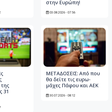
στην Ευρώπη!
2
03.08.2026 - 07:56
ές
ΜΕΤΑΔΟΣΕΙΣ: Από που
ς
θα δείτε τις ευρω-
 της
μάχες Πάφου και ΑΕΚ
ς 31
30.07.2026 - 08:12
7