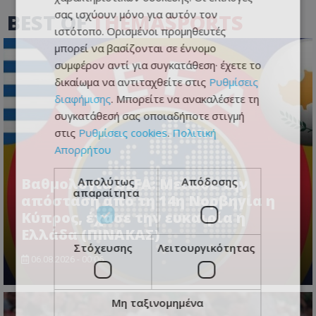
σας ισχύουν μόνο για αυτόν τον
BEST OF
THEMASPORTS
ιστότοπο. Ορισμένοι προμηθευτές
μπορεί να βασίζονται σε έννομο
συμφέρον αντί για συγκατάθεση· έχετε το
δικαίωμα να αντιταχθείτε στις
Ρυθμίσεις
διαφήμισης
. Μπορείτε να ανακαλέσετε τη
συγκατάθεσή σας οποιαδήποτε στιγμή
στις
Ρυθμίσεις cookies
.
Πολιτική
Απορρήτου
Απολύτως
Απόδοσης
Βαθμολογία UEFA: Μείωσε την
απαραίτητα
απόσταση από τη 14η Νορβηγία η
Κύπρος, έχασε την ευκαιρία η
Ελλάδα (ΠΙΝΑΚΑΣ)
Στόχευσης
Λειτουργικότητας
06.08.2026 - 00:06
Μη ταξινομημένα