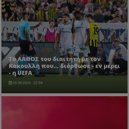
Το ΛΑΘΟΣ του διαιτητή με τον
Κακουλλή που... διόρθωσε - εν μέρει
- η UEFA
05.08.2026 - 22:38