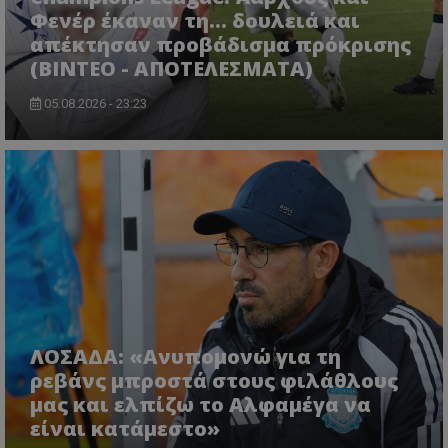
Φενέρ έκαναν τη... δουλειά και
απέκτησαν προβάδισμα πρόκρισης
(ΒΙΝΤΕΟ - ΑΠΟΤΕΛΕΣΜΑΤΑ)
05.08.2026 - 23:23
ΛΟΣΑΔΑ: «Ανυπομονώ για τη
ρεβάνς μπροστά στους φιλάθλους
μας και ελπίζω το Αλφαμέγα να
είναι κατάμεστο»