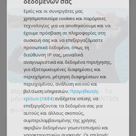
δεδομένων σας
Εμείς και οι συνεργάτες μας
χρησιμοποιούμε cookies και παρόμοιες
τεχνολογίες για να αποθηκεύουμε και να
έχουμε πρόσβαση σε πληροφορίες στη
συσκευή σας και να επεξεργαζόμαστε
προσωπικά δεδομένα, όπως τη
διεύθυνση IP σας, μοναδικά
αναγνωριστικά και δεδομένα περιήγησης,
για εξατομικευμένες διαφημίσεις και
περιεχόμενο, μέτρηση διαφημίσεων και
περιεχομένου, ανάλυση κοινού και
Μέρα... κατάδυσης στην Πάφο - Το
βελτίωση υπηρεσιών.
Προμηθευτές
μήνυμα του Νταβίντ Λουίζ (ΒΙΝΤΕΟ)
τρίτων (1884)
ενδέχεται επίσης να
επεξεργάζονται τα δεδομένα σας για
01.08.2026 - 23:37
αυτούς και άλλους σκοπούς,
συμπεριλαμβανομένης της χρήσης
ακριβών δεδομένων γεωεντοπισμού και
χαρακτηριστικών συσκευής. Οι επιλογές