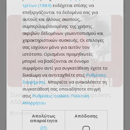
τρίτων (1884)
ενδέχεται επίσης να
επεξεργάζονται τα δεδομένα σας για
αυτούς και άλλους σκοπούς,
συμπεριλαμβανομένης της χρήσης
ακριβών δεδομένων γεωεντοπισμού και
χαρακτηριστικών συσκευής. Οι επιλογές
σας ισχύουν μόνο για αυτόν τον
ιστότοπο. Ορισμένοι προμηθευτές
μπορεί να βασίζονται σε έννομο
συμφέρον αντί για συγκατάθεση· έχετε το
δικαίωμα να αντιταχθείτε στις
Ρυθμίσεις
διαφήμισης
. Μπορείτε να ανακαλέσετε τη
συγκατάθεσή σας οποιαδήποτε στιγμή
Συνεχίζει για 7η χρονιά ο Κυριάκος
στις
Ρυθμίσεις cookies
.
Πολιτική
Αδάμου
Απορρήτου
05.08.2026 - 15:43
Απολύτως
Απόδοσης
απαραίτητα