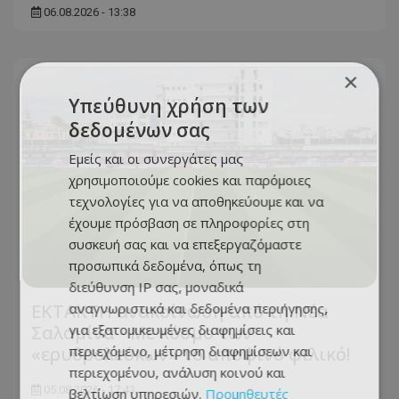
06.08.2026 - 13:38
×
Υπεύθυνη χρήση των
δεδομένων σας
Εμείς και οι συνεργάτες μας
χρησιμοποιούμε cookies και παρόμοιες
τεχνολογίες για να αποθηκεύουμε και να
έχουμε πρόσβαση σε πληροφορίες στη
συσκευή σας και να επεξεργαζόμαστε
προσωπικά δεδομένα, όπως τη
διεύθυνση IP σας, μοναδικά
αναγνωριστικά και δεδομένα περιήγησης,
ΕΚΤΑΚΤΗ ανακοίνωση από τη Νέα
για εξατομικευμένες διαφημίσεις και
Σαλαμίνα - Με κόσμο των
περιεχόμενο, μέτρηση διαφημίσεων και
«ερυθρολεύκων» το αποψινό φιλικό!
περιεχομένου, ανάλυση κοινού και
05.08.2026 - 17:43
βελτίωση υπηρεσιών.
Προμηθευτές