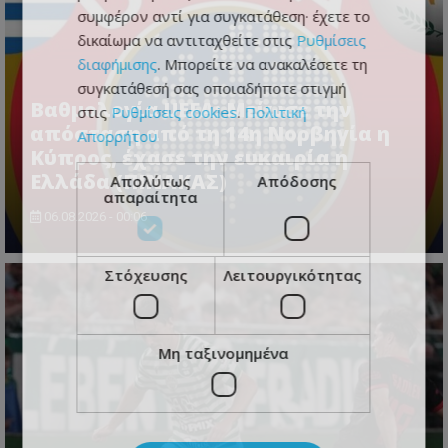
συμφέρον αντί για συγκατάθεση· έχετε το
δικαίωμα να αντιταχθείτε στις
Ρυθμίσεις
διαφήμισης
. Μπορείτε να ανακαλέσετε τη
συγκατάθεσή σας οποιαδήποτε στιγμή
Βαθμολογία UEFA: Μείωσε την
στις
Ρυθμίσεις cookies
.
Πολιτική
απόσταση από τη 14η Νορβηγία η
Απορρήτου
Κύπρος, έχασε την ευκαιρία η
Ελλάδα (ΠΙΝΑΚΑΣ)
Απολύτως
Απόδοσης
απαραίτητα
06.08.2026 - 00:06
Στόχευσης
Λειτουργικότητας
Μη ταξινομημένα