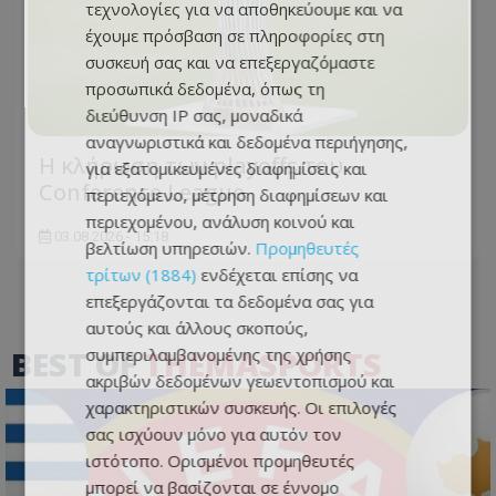
τεχνολογίες για να αποθηκεύουμε και να
έχουμε πρόσβαση σε πληροφορίες στη
συσκευή σας και να επεξεργαζόμαστε
προσωπικά δεδομένα, όπως τη
διεύθυνση IP σας, μοναδικά
αναγνωριστικά και δεδομένα περιήγησης,
Η κλήρωση των playoffs του
για εξατομικευμένες διαφημίσεις και
Conference League
περιεχόμενο, μέτρηση διαφημίσεων και
περιεχομένου, ανάλυση κοινού και
03.08.2026 - 15:18
βελτίωση υπηρεσιών.
Προμηθευτές
τρίτων (1884)
ενδέχεται επίσης να
επεξεργάζονται τα δεδομένα σας για
αυτούς και άλλους σκοπούς,
BEST OF
THEMASPORTS
συμπεριλαμβανομένης της χρήσης
ακριβών δεδομένων γεωεντοπισμού και
χαρακτηριστικών συσκευής. Οι επιλογές
σας ισχύουν μόνο για αυτόν τον
ιστότοπο. Ορισμένοι προμηθευτές
μπορεί να βασίζονται σε έννομο