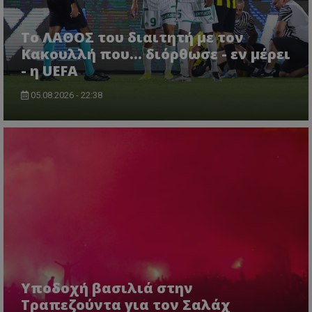
Το ΛΑΘΟΣ του διαιτητή με τον
Κακουλλή που... διόρθωσε - εν μέρει
- η UEFA
05.08.2026 - 22:38
Υποδοχή βασιλιά στην
Τραπεζούντα για τον Σαλάχ