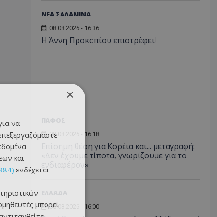
ΝΕΑ ΣΑΛΑΜΙΝΑ
08.08.2026 - 16:36
Η Άννη Προκοπίου επιστρέφει!
×
ΠΑΦΟΣ
για να
 επεξεργαζόμαστε
08.08.2026 - 16:18
Επίσημη θέση για Κορέια και... μεταγραφή:
δεδομένα
«Δεν έχουμε τίποτα, γνωρίζουμε για το
εων και
ενδιαφέρον»
884)
ενδέχεται
τηριστικών
ΕΛΛΑΔΑ
ομηθευτές μπορεί
08.08.2026 - 16:00
 αντιταχθείτε