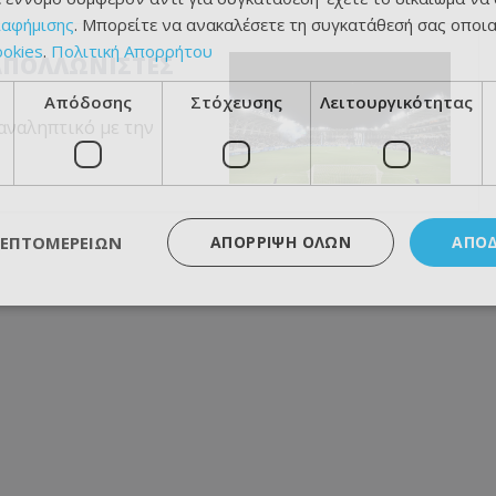
ιαφήμισης
. Μπορείτε να ανακαλέσετε τη συγκατάθεσή σας οποι
ookies
.
Πολιτική Απορρήτου
ι ΑΠΟΛΛΩΝΙΣΤΕΣ
Απόδοσης
Στόχευσης
Λειτουργικότητας
αναληπτικό με την
ΛΕΠΤΟΜΕΡΕΙΏΝ
ΑΠΌΡΡΙΨΗ ΌΛΩΝ
ΑΠΟ