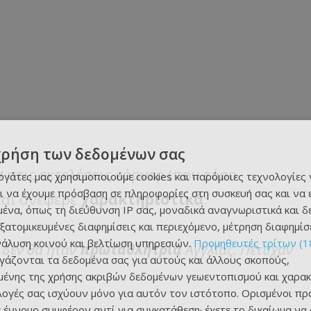
χρήση των δεδομένων σας
ν
στις εκτελέσεις κόρνερ (που τόσο
εργάτες μας χρησιμοποιούμε cookies και παρόμοιες τεχνολογίες 
ι να έχουμε πρόσβαση σε πληροφορίες στη συσκευή σας και να
και ανέφερε
χαρακτηριστικά
:
ένα, όπως τη διεύθυνση IP σας, μοναδικά αναγνωριστικά και 
εξατομικευμένες διαφημίσεις και περιεχόμενο, μέτρηση διαφημίσ
νάλυση κοινού και βελτίωση υπηρεσιών.
Προμηθευτές τρίτων (1
λ δεν θα ήταν
πρωταθλήτρια
Αγγλίας. Πέτυχαν
ργάζονται τα δεδομένα σας για αυτούς και άλλους σκοπούς,
ένης της χρήσης ακριβών δεδομένων γεωεντοπισμού και χαρακ
ιλογές σας ισχύουν μόνο για αυτόν τον ιστότοπο. Ορισμένοι πρ
 έννομο συμφέρον αντί για συγκατάθεση· έχετε το δικαίωμα να