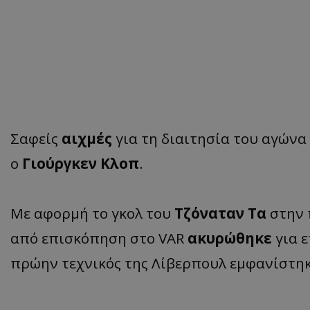
Σαφείς
αιχμές
για τη διαιτησία του αγώνα
ο
Γιούργκεν Κλοπ
.
Με αφορμή το γκολ του
Τζόναταν Τα
στην 
από επισκόπηση στο VAR
ακυρώθηκε
για ε
πρώην τεχνικός της Λίβερπουλ εμφανίστη