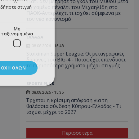
Γιατί δεν μέτρησε το γκολ του Μύθου μετά
αδήποτε στιγμή
το χαμένο πέναλτι του Μιχαηλίδη στο
ΠΑΟΚ-Αντερλεχτ, τι ισχύει σύμφωνα με
τον νέο κανονισμό
Μη
ταξινομημένα
ΕΛΛΑΔΑ
08.08.2026 - 15:48
Stoiximan Super League: Οι μεταγραφικές
δαπάνες του BIG-4 - Ποιος έχει επενδύσει
τα περισσότερα χρήματα μέχρι στιγμής
ΔΟΧΉ ΌΛΩΝ
SPORTS PLUS
08.08.2026 - 15:35
Έρχεται η κρίσιμη απόφαση για τη
θαλάσσια σύνδεση Κύπρου-Ελλάδας - Τι
ισχύει μέχρι το 2027
Περισσότερα