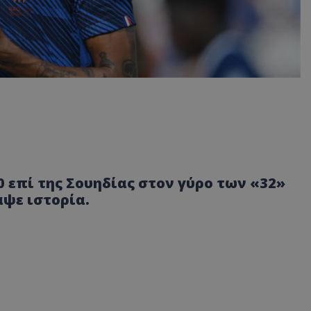
-0 επί της Σουηδίας στον γύρο των «32»
αψε ιστορία.