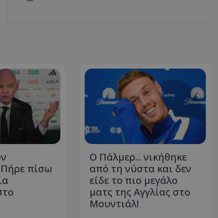
ον
Ο Πάλμερ... νικήθηκε
- Πήρε πίσω
από τη νύστα και δεν
ια
είδε το πιο μεγάλο
στο
ματς της Αγγλίας στο
Μουντιάλ!