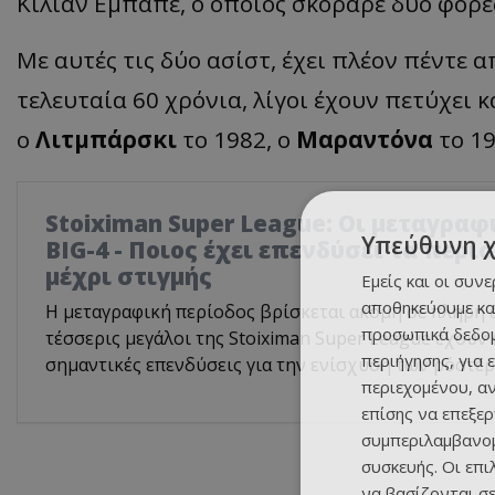
Κιλιάν Εμπαπέ, ο οποίος σκόραρε δύο φορέ
Με αυτές τις δύο ασίστ, έχει πλέον πέντε 
τελευταία 60 χρόνια, λίγοι έχουν πετύχει κ
ο
Λιτμπάρσκι
το 1982, ο
Μαραντόνα
το 1
Stoiximan Super League: Οι μεταγραφ
Υπεύθυνη 
BIG-4 - Ποιος έχει επενδύσει τα περ
μέχρι στιγμής
Εμείς και οι συν
αποθηκεύουμε κα
Η μεταγραφική περίοδος βρίσκεται ακόμη σε πλήρη ε
προσωπικά δεδομ
τέσσερις μεγάλοι της Stoiximan Super League έχου
περιήγησης, για 
σημαντικές επενδύσεις για την ενίσχυση των ρόστερ
περιεχομένου, α
επίσης να επεξε
συμπεριλαμβανομ
συσκευής. Οι επ
να βασίζονται σε