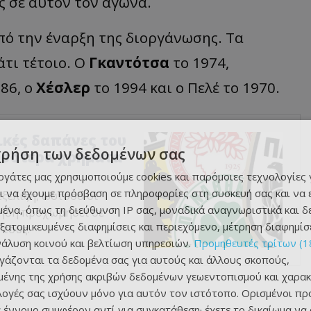
ς σε αυτόν τον αγώνα.
από την έναρξη της διοργάνωσης. Τα
άτι τέτοιο. Ο
Γκαντότσα
το 1974,
986, ο
Χέσλερ
το 1994 και ο Πελέ το 1970.
ικές δαπάνες του
χρήση των δεδομένων σας
ισσότερα χρήματα
εργάτες μας χρησιμοποιούμε cookies και παρόμοιες τεχνολογίες 
ι να έχουμε πρόσβαση σε πληροφορίες στη συσκευή σας και να
ξέλιξη, ωστόσο οι
ένα, όπως τη διεύθυνση IP σας, μοναδικά αναγνωριστικά και 
ν ήδη προχωρήσει σε
εξατομικευμένες διαφημίσεις και περιεχόμενο, μέτρηση διαφημίσ
 τους.
νάλυση κοινού και βελτίωση υπηρεσιών.
Προμηθευτές τρίτων (1
ργάζονται τα δεδομένα σας για αυτούς και άλλους σκοπούς,
ένης της χρήσης ακριβών δεδομένων γεωεντοπισμού και χαρακ
ιλογές σας ισχύουν μόνο για αυτόν τον ιστότοπο. Ορισμένοι πρ
 έννομο συμφέρον αντί για συγκατάθεση· έχετε το δικαίωμα να