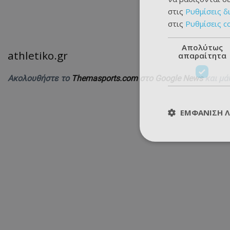
στις
Ρυθμίσεις δ
στις
Ρυθμίσεις c
Απολύτως
athletiko.gr
απαραίτητα
Ακολουθήστε το
Themasports.com στο Google News
και μά
ΕΜΦΆΝΙΣΗ 