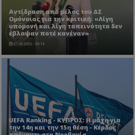
Αντίδραση από μέλος του ΔΣ
Ομόνοιας για την κριτική: «Λίγη
υπομονή και λίγη ταπεινότητα δεν
έβλαψαν ποτέ κανέναν»
07.08.2026 - 09:14
UEFA Ranking - ΚΥΠΡΟΣ: Η μάχη για
την 14η και την 15η θέση - Κέρδος
απέναντι στη Νορβηγία,