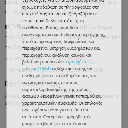
τεχνολογίες για να αποθηκεύουμε και να
θα είμαι εδώ για τα καλά και τα άσχημα.
έχουμε πρόσβαση σε πληροφορίες στη
Αυτό δεσμεύομαι να δώσω εδώ».
συσκευή σας και να επεξεργαζόμαστε
προσωπικά δεδομένα, όπως τη
🔴⚪️🗣️ Οι δηλώσεις του Νταβίντ Κάρμο
διεύθυνση IP σας, μοναδικά
αναγνωριστικά και δεδομένα περιήγησης,
στο Olympiacos TV! / Carmo’s statements
για εξατομικευμένες διαφημίσεις και
on Olympiacos TV!
περιεχόμενο, μέτρηση διαφημίσεων και
περιεχομένου, ανάλυση κοινού και
pic.twitter.com/W0xQm9jAIC
βελτίωση υπηρεσιών.
Προμηθευτές
τρίτων (1884)
ενδέχεται επίσης να
— Olympiacos FC (@olympiacosfc)
June 30, 2026
επεξεργάζονται τα δεδομένα σας για
Πηγή: sport-fm.gr
αυτούς και άλλους σκοπούς,
συμπεριλαμβανομένης της χρήσης
ακριβών δεδομένων γεωεντοπισμού και
Ακολουθήστε το
Themasports.com στο Google News
και
χαρακτηριστικών συσκευής. Οι επιλογές
μάθετε πρώτοι όλες τις
αθλητικές ειδήσεις
σας ισχύουν μόνο για αυτόν τον
ιστότοπο. Ορισμένοι προμηθευτές
μπορεί να βασίζονται σε έννομο