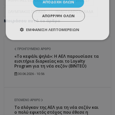
ΑΘΛΗΤΙΚΕΣ ΕΙΔΗΣΕΙΣ
ΜΕΤΑΓΡΑΦΕΣ 2026/27
ΑΠΟΔΟΧΉ ΌΛΩΝ
ΟΛΥΜΠΙΑΚΟΣ ΠΕΙΡΑΙΩΣ
ΠΟΔΟΣΦΑΙΡΟ ΕΛΛΑΔΑ
ΑΠΌΡΡΙΨΗ ΌΛΩΝ
Μοιράσου αυτό το άρθρο
ΕΜΦΆΝΙΣΗ ΛΕΠΤΟΜΕΡΕΙΏΝ
ΠΡΟΗΓΟΎΜΕΝΟ ΆΡΘΡΟ
«Το κεφάλι ψηλά»: Η ΑΕΛ παρουσίασε τα
εισιτήρια διαρκείας και το Loyalty
Program για τη νέα σεζόν (ΒΙΝΤΕΟ)
30.06.2026 - 10:56
ΕΠΌΜΕΝΟ ΆΡΘΡΟ
Το σλόγκαν της ΑΕΛ για τη νέα σεζόν και
ο πολύ εφικτός στόχος που έθεσε η