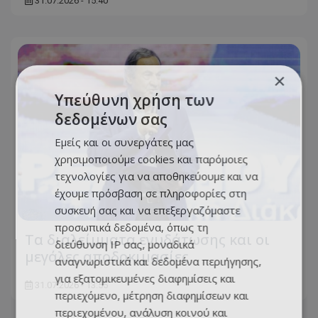
31.07.2026 - 15:40
×
Υπεύθυνη χρήση των
δεδομένων σας
Εμείς και οι συνεργάτες μας
χρησιμοποιούμε cookies και παρόμοιες
τεχνολογίες για να αποθηκεύουμε και να
έχουμε πρόσβαση σε πληροφορίες στη
συσκευή σας και να επεξεργαζόμαστε
προσωπικά δεδομένα, όπως τη
Τα διαλείμματα ενυδάτωσης και οι
διεύθυνση IP σας, μοναδικά
μεγάλες αποδοκιμασίες
αναγνωριστικά και δεδομένα περιήγησης,
για εξατομικευμένες διαφημίσεις και
31.07.2026 - 13:55
περιεχόμενο, μέτρηση διαφημίσεων και
περιεχομένου, ανάλυση κοινού και