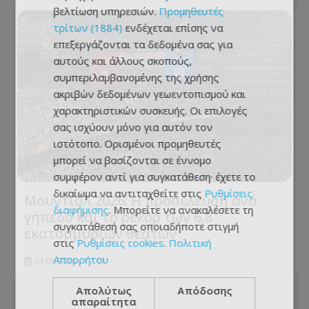
βελτίωση υπηρεσιών.
Προμηθευτές
τρίτων (1884)
ενδέχεται επίσης να
επεξεργάζονται τα δεδομένα σας για
αυτούς και άλλους σκοπούς,
συμπεριλαμβανομένης της χρήσης
ακριβών δεδομένων γεωεντοπισμού και
χαρακτηριστικών συσκευής. Οι επιλογές
σας ισχύουν μόνο για αυτόν τον
ιστότοπο. Ορισμένοι προμηθευτές
μπορεί να βασίζονται σε έννομο
συμφέρον αντί για συγκατάθεση· έχετε το
δικαίωμα να αντιταχθείτε στις
Ρυθμίσεις
Μουντιάλ 2026: Η προσέλευση ανά
διαφήμισης
. Μπορείτε να ανακαλέσετε τη
γήπεδο και το ρεκόρ των 6,8
συγκατάθεσή σας οποιαδήποτε στιγμή
εκατομμυρίων θεατών
στις
Ρυθμίσεις cookies
.
Πολιτική
Απορρήτου
04.08.2026 - 17:13
Απολύτως
Απόδοσης
απαραίτητα