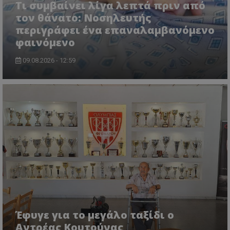
Τι συμβαίνει λίγα λεπτά πριν από
τον θάνατο: Νοσηλευτής
περιγράφει ένα επαναλαμβανόμενο
φαινόμενο
09.08.2026 - 12:59
Έφυγε για το μεγάλο ταξίδι ο
Αντρέας Κουτούνας