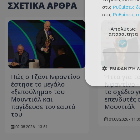
ΣΧΕΤΙΚΑ ΑΡΘΡΑ
στις
Ρυθμίσεις δ
στις
Ρυθμίσεις c
Απολύτως
απαραίτητα
ΕΜΦΆΝΙΣΗ 
Πώς ο Τζάνι Ινφαντίνο
Ήττα για τ
έστησε το μεγάλο
Ινφαντίνο 
«ξεπούλημα» του
το σχέδιο γ
Μουντιάλ και
επενδυτές 
παγίδευσε τον εαυτό
Μουντιάλ
του
01.08.2026 - 11:0
02.08.2026 - 13:51