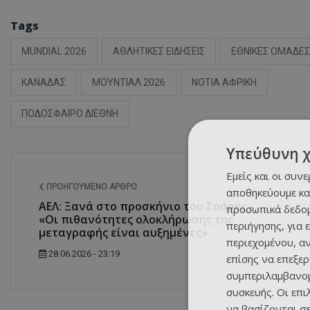
Tags
MUNDIAL 2026
ΑΘΛΗΤΙΚΕΣ ΕΙΔΗΣΕΙΣ
ΕΘΝΙΚΕΣ ΟΜΑΔΕΣ
ΚΑΝΑΔΑΣ
ΜΟΥΝΤΙΑΛ 2026
ΝΟΤΙΑ ΑΦΡΙΚΗ
ΠΟΔΟΣΦΑΙΡΟ ΔΙΕΘΝΗ
Υπεύθυνη 
Εμείς και οι συν
ΠΡΟΗΓΟΎΜΕΝΟ ΆΡΘΡΟ
αποθηκεύουμε κα
ΑΕΛ: Ξανά στο προσκήνιο του Σοάρες -
προσωπικά δεδομ
«Οι πιθανότητες ολοκλήρωσης της
περιήγησης, για 
μεταγραφής είναι αυξημένες»
περιεχομένου, α
28.06.2026 - 23:19
επίσης να επεξε
συμπεριλαμβανομ
συσκευής. Οι επ
να βασίζονται σε