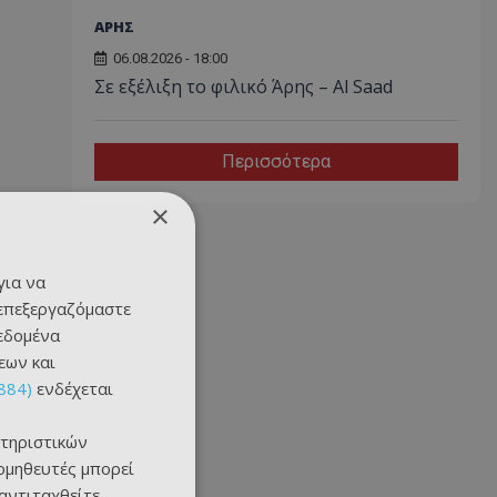
ΑΡΗΣ
06.08.2026 - 18:00
Σε εξέλιξη το φιλικό Άρης – Al Saad
Περισσότερα
×
για να
 επεξεργαζόμαστε
δεδομένα
εων και
884)
ενδέχεται
τηριστικών
ομηθευτές μπορεί
 αντιταχθείτε