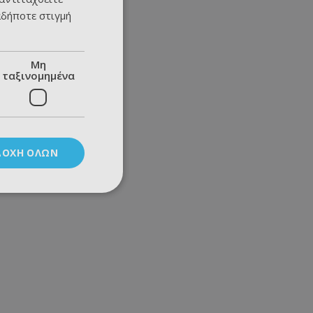
αδήποτε στιγμή
Μη
ταξινομημένα
ΔΟΧΉ ΌΛΩΝ