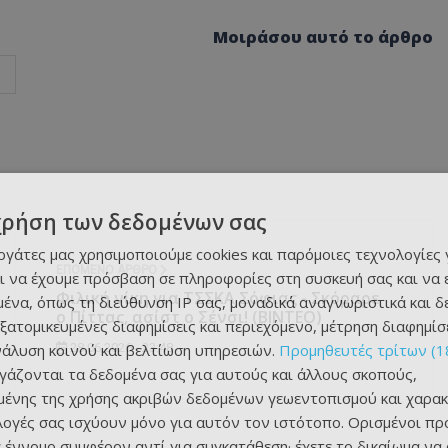
Μοιράσου αυτό το άρθρο
χρήση των δεδομένων σας
εργάτες μας χρησιμοποιούμε cookies και παρόμοιες τεχνολογίες 
ΕΠΌΜΕΝΟ ΆΡΘΡΟ
ι να έχουμε πρόσβαση σε πληροφορίες στη συσκευή σας και να
Φιλική νίκη για ΤΣΣΚΑ Σόφιας - Σκόραρε
ένα, όπως τη διεύθυνση IP σας, μοναδικά αναγνωριστικά και 
ο Πίττας, ασίστ ο Σένσι! (ΒΙΝΤΕΟ)
εξατομικευμένες διαφημίσεις και περιεχόμενο, μέτρηση διαφημίσ
νάλυση κοινού και βελτίωση υπηρεσιών.
Προμηθευτές τρίτων (1
28.06.2026 - 23:48
ργάζονται τα δεδομένα σας για αυτούς και άλλους σκοπούς,
ένης της χρήσης ακριβών δεδομένων γεωεντοπισμού και χαρακ
ιλογές σας ισχύουν μόνο για αυτόν τον ιστότοπο. Ορισμένοι πρ
 έννομο συμφέρον αντί για συγκατάθεση· έχετε το δικαίωμα να