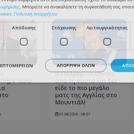
ιαφήμισης
. Μπορείτε να ανακαλέσετε τη συγκατάθεσή σας οποι
ookies
.
Πολιτική Απορρήτου
Απόδοσης
Στόχευσης
Λειτουργικότητας
ΛΕΠΤΟΜΕΡΕΙΏΝ
ΑΠΌΡΡΙΨΗ ΌΛΩΝ
ΑΠΟ
ον
Ο Πάλμερ... νικήθηκε
- Πήρε πίσω
από τη νύστα και δεν
ια
είδε το πιο μεγάλο
στο
ματς της Αγγλίας στο
Μουντιάλ!
6
01.08.2026 - 08:57