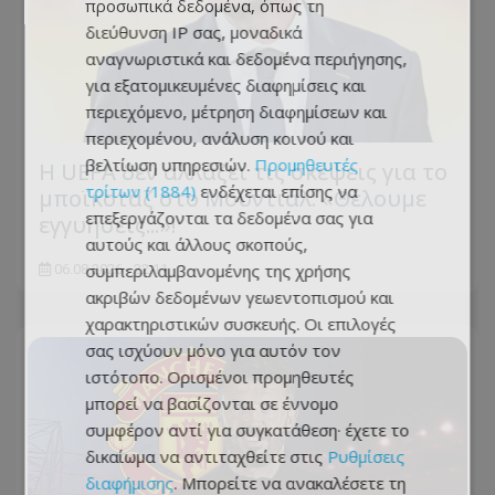
προσωπικά δεδομένα, όπως τη
διεύθυνση IP σας, μοναδικά
αναγνωριστικά και δεδομένα περιήγησης,
για εξατομικευμένες διαφημίσεις και
περιεχόμενο, μέτρηση διαφημίσεων και
περιεχομένου, ανάλυση κοινού και
βελτίωση υπηρεσιών.
Προμηθευτές
Η UEFA δεν αλλάζει τις σκέψεις για το
τρίτων (1884)
ενδέχεται επίσης να
μποϊκοτάζ στο Μουντιάλ: «Θέλουμε
επεξεργάζονται τα δεδομένα σας για
εγγυήσεις...»!
αυτούς και άλλους σκοπούς,
συμπεριλαμβανομένης της χρήσης
06.08.2026 - 22:11
ακριβών δεδομένων γεωεντοπισμού και
χαρακτηριστικών συσκευής. Οι επιλογές
σας ισχύουν μόνο για αυτόν τον
ιστότοπο. Ορισμένοι προμηθευτές
μπορεί να βασίζονται σε έννομο
συμφέρον αντί για συγκατάθεση· έχετε το
δικαίωμα να αντιταχθείτε στις
Ρυθμίσεις
διαφήμισης
. Μπορείτε να ανακαλέσετε τη