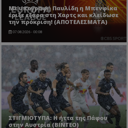
Με υπογραφή Παυλίδη η Μπενφίκα
έριξε εξάρα στη Χαρτς και κλείδωσε
την πρόκριση! (ΑΠΟΤΕΛΕΣΜΑΤΑ)
07.08.2026 - 00:08
ΣΤΙΓΜΙΟΤΥΠΑ: Η ήττα της Πάφου
στην Αυστρία (ΒΙΝΤΕΟ)