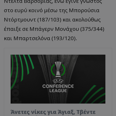
Ντέλτα Βαρσοβίας, ενώ έγινε γνωστός
στο ευρύ κοινό μέσω της Μπορούσια
Ντόρτμουντ (187/103) και ακολούθως
έπαιξε σε Μπάγερν Μονάχου (375/344)
και Μπαρτσελόνα (193/120).
Άνετες νίκες για Άγιαξ, Τβέντε