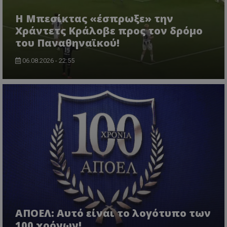
Η Μπεσίκτας «έσπρωξε» την
Χράντετς Κράλοβε προς τον δρόμο
του Παναθηναϊκού!
06.08.2026 - 22:55
ΑΠΟΕΛ: Αυτό είναι το λογότυπο των
100 χρόνων!