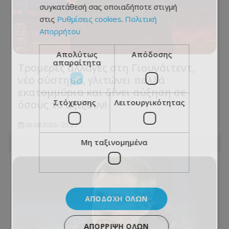
συγκατάθεσή σας οποιαδήποτε στιγμή
στις
Ρυθμίσεις cookies
.
Πολιτική
Απορρήτου
Απολύτως
Απόδοσης
απαραίτητα
Τρομερές αλλαγές στη Γιουνάιτεντ,
νέο σύστημα, γλιτώνει πολλά
εκατομμύρια και δίνει αύξηση σε
Στόχευσης
Λειτουργικότητας
όσους το αξίζουν!
06.08.2026 - 23:27
Μη ταξινομημένα
ΑΠΟΔΟΧΉ ΌΛΩΝ
ΑΠΌΡΡΙΨΗ ΌΛΩΝ