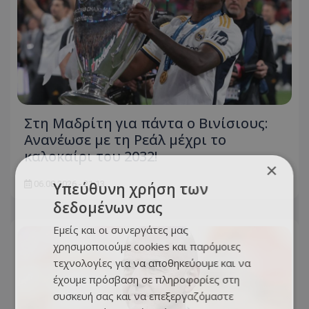
Στη Μαδρίτη για πάντα ο Βινίσιους:
Ανανέωσε με τη Ρεάλ μέχρι το
καλοκαίρι του 2032!
×
06.08.2026 - 21:13
Υπεύθυνη χρήση των
δεδομένων σας
Εμείς και οι συνεργάτες μας
χρησιμοποιούμε cookies και παρόμοιες
τεχνολογίες για να αποθηκεύουμε και να
έχουμε πρόσβαση σε πληροφορίες στη
συσκευή σας και να επεξεργαζόμαστε