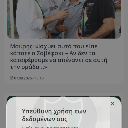
Μαυρής: «Ισχύει αυτό που είπε
κάποτε ο Σαβέφσκι – Αν δεν τα
καταφέρουμε να απέναντι σε αυτή
την ομάδα…»
07.08.2026 - 13:18
×
Υπεύθυνη χρήση των
δεδομένων σας