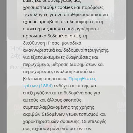
Εμείς και οι συνεργάτες μας
χρησιμοποιούμε cookies και παρόμοιες
τεχνολογίες για να αποθηκεύουμε και να
έχουμε πρόσβαση σε πληροφορίες στη
συσκευή σας και να επεξεργαζόμαστε
προσωπικά δεδομένα, όπως τη
διεύθυνση IP σας, μοναδικά
Ήρθε ΚΥΠΡΟ και ανακοινώθηκε ο
αναγνωριστικά και δεδομένα περιήγησης,
24χρονος Πέδρο Σάντσο!
για εξατομικευμένες διαφημίσεις και
περιεχόμενο, μέτρηση διαφημίσεων και
07.08.2026 - 09:34
περιεχομένου, ανάλυση κοινού και
βελτίωση υπηρεσιών.
Προμηθευτές
τρίτων (1884)
ενδέχεται επίσης να
επεξεργάζονται τα δεδομένα σας για
αυτούς και άλλους σκοπούς,
συμπεριλαμβανομένης της χρήσης
ακριβών δεδομένων γεωεντοπισμού και
χαρακτηριστικών συσκευής. Οι επιλογές
σας ισχύουν μόνο για αυτόν τον