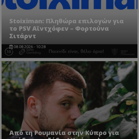
Stoiximan: Πληθώρα επιλογών για
το PSV Αϊντχόφεν – Φορτούνα
Σιτάρντ
08.08.2026 - 10:28
Από τη Ρουμανία στην Κύπρο για