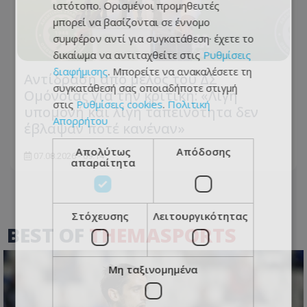
ιστότοπο. Ορισμένοι προμηθευτές
μπορεί να βασίζονται σε έννομο
συμφέρον αντί για συγκατάθεση· έχετε το
δικαίωμα να αντιταχθείτε στις
Ρυθμίσεις
διαφήμισης
. Μπορείτε να ανακαλέσετε τη
Αντίδραση από μέλος του ΔΣ
συγκατάθεσή σας οποιαδήποτε στιγμή
Ομόνοιας για την κριτική: «Λίγη
στις
Ρυθμίσεις cookies
.
Πολιτική
υπομονή και λίγη ταπεινότητα δεν
Απορρήτου
έβλαψαν ποτέ κανέναν»
Απολύτως
Απόδοσης
07.08.2026 - 09:14
απαραίτητα
Στόχευσης
Λειτουργικότητας
BEST OF
THEMASPORTS
Μη ταξινομημένα