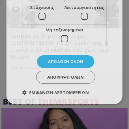
Στόχευσης
Λειτουργικότητας
Μη ταξινομημένα
Βγαίνει σε δημοπρασία με...
ΕΞΩΠΡΑΓΜΑΤΙΚΗ τιμή εκκίνησης η
μπάλα από το γκολ με «το χέρι του
Θεού»!
ΑΠΟΔΟΧΉ ΌΛΩΝ
08.08.2026 - 09:17
ΑΠΌΡΡΙΨΗ ΌΛΩΝ
ΕΜΦΆΝΙΣΗ ΛΕΠΤΟΜΕΡΕΙΏΝ
BEST OF
THEMASPORTS