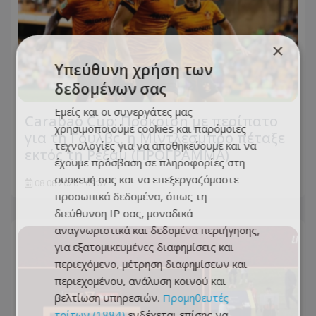
×
Υπεύθυνη χρήση των
δεδομένων σας
Εμείς και οι συνεργάτες μας
Carabao Cup: Πρόκριση με περίπατο
χρησιμοποιούμε cookies και παρόμοιες
για τη Γουλβς, η Μίντλεσμπρο πέταξε
τεχνολογίες για να αποθηκεύουμε και να
εκτός τη Ρέξαμ (ΠΡΟΓΡΑΜΜΑ)
έχουμε πρόσβαση σε πληροφορίες στη
συσκευή σας και να επεξεργαζόμαστε
08.08.2026 - 09:37
προσωπικά δεδομένα, όπως τη
διεύθυνση IP σας, μοναδικά
αναγνωριστικά και δεδομένα περιήγησης,
για εξατομικευμένες διαφημίσεις και
περιεχόμενο, μέτρηση διαφημίσεων και
περιεχομένου, ανάλυση κοινού και
βελτίωση υπηρεσιών.
Προμηθευτές
τρίτων (1884)
ενδέχεται επίσης να