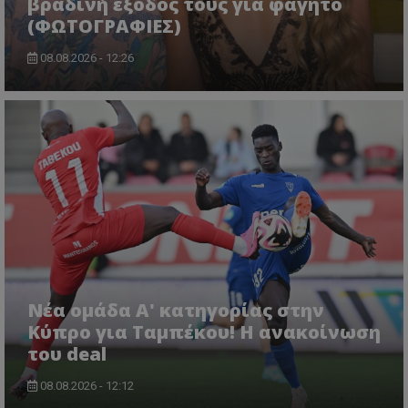
βραδινή έξοδος τους για φαγητό
(ΦΩΤΟΓΡΑΦΙΕΣ)
08.08.2026 - 12:26
Νέα ομάδα Α' κατηγορίας στην
Κύπρο για Ταμπέκου! Η ανακοίνωση
του deal
08.08.2026 - 12:12