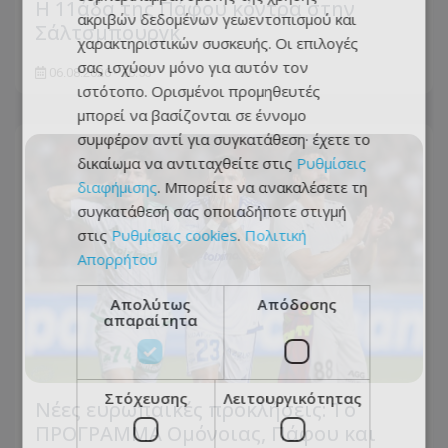
Η 11άδα της Πάφου κόντρα στην
ακριβών δεδομένων γεωεντοπισμού και
Σάλτσμπουργκ
χαρακτηριστικών συσκευής. Οι επιλογές
σας ισχύουν μόνο για αυτόν τον
06.08.2026 - 18:53
ιστότοπο. Ορισμένοι προμηθευτές
μπορεί να βασίζονται σε έννομο
συμφέρον αντί για συγκατάθεση· έχετε το
δικαίωμα να αντιταχθείτε στις
Ρυθμίσεις
διαφήμισης
. Μπορείτε να ανακαλέσετε τη
συγκατάθεσή σας οποιαδήποτε στιγμή
στις
Ρυθμίσεις cookies
.
Πολιτική
Απορρήτου
Απολύτως
Απόδοσης
απαραίτητα
Στόχευσης
Λειτουργικότητας
Νέες ευρωπαϊκές προκλήσεις: Το
ΠΡΟΓΡΑΜΜΑ Ομόνοιας, Πάφου και