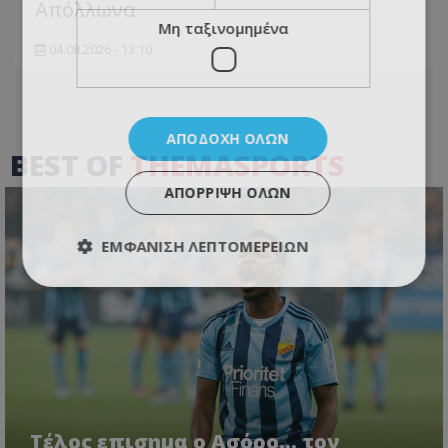
Απόλλωνα
Μη ταξινομημένα
04.08.2026 - 13:10
ΑΠΟΔΟΧΉ ΌΛΩΝ
BEST OF
THEMASPORTS
ΑΠΌΡΡΙΨΗ ΌΛΩΝ
ΕΜΦΆΝΙΣΗ ΛΕΠΤΟΜΕΡΕΙΏΝ
Tέλος επισημα ο Ασόρο... τον