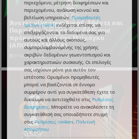
περιεχόμενο, μέτρηση διαφημίσεων και
περιεχομένου, ανάλυση κοινού και
βελτίωση υπηρεσιών.
Προμηθευτές
Άνετες νίκες για Άγιαξ, Τβέντε και
τρίτων (1884)
ενδέχεται επίσης να
Παρτίζαν, οριακό προβάδισμα
επεξεργάζονται τα δεδομένα σας για
πρόκρισης για την Μπράγκα
αυτούς και άλλους σκοπούς,
(ΑΠΟΤΕΛΕΣΜΑΤΑ)
συμπεριλαμβανομένης της χρήσης
ακριβών δεδομένων γεωεντοπισμού και
07.08.2026 - 00:20
χαρακτηριστικών συσκευής. Οι επιλογές
σας ισχύουν μόνο για αυτόν τον
ιστότοπο. Ορισμένοι προμηθευτές
μπορεί να βασίζονται σε έννομο
συμφέρον αντί για συγκατάθεση· έχετε το
δικαίωμα να αντιταχθείτε στις
Ρυθμίσεις
διαφήμισης
. Μπορείτε να ανακαλέσετε τη
συγκατάθεσή σας οποιαδήποτε στιγμή
στις
Ρυθμίσεις cookies
.
Πολιτική
Απορρήτου