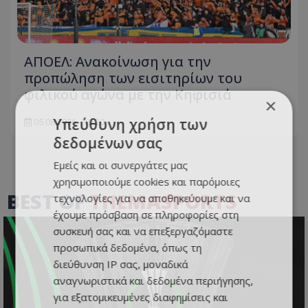
ΑΠΟΕΛ: Ανακοίνωση για την
προπώληση των εισιτηρίων του
φιλικού αγώνα με την Κηφισιά
×
Υπεύθυνη χρήση των
05.08.2026 - 19:20
δεδομένων σας
Εμείς και οι συνεργάτες μας
χρησιμοποιούμε cookies και παρόμοιες
BEST OF
THEMASPORTS
τεχνολογίες για να αποθηκεύουμε και να
έχουμε πρόσβαση σε πληροφορίες στη
συσκευή σας και να επεξεργαζόμαστε
προσωπικά δεδομένα, όπως τη
διεύθυνση IP σας, μοναδικά
αναγνωριστικά και δεδομένα περιήγησης,
για εξατομικευμένες διαφημίσεις και