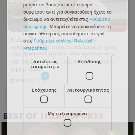
μπορεί να βασίζονται σε έννομο
συμφέρον αντί για συγκατάθεση· έχετε το
δικαίωμα να αντιταχθείτε στις
Ρυθμίσεις
διαφήμισης
. Μπορείτε να ανακαλέσετε τη
συγκατάθεσή σας οποιαδήποτε στιγμή
Κολυμβητής με καρκίνο στον
στις
Ρυθμίσεις cookies
.
Πολιτική
εγκέφαλο ξέσπασε σε κλάματα προς
Απορρήτου
τον Βρετανό πρωθυπουργό: Ικετεύω
για τη ζωή όλων μας, ο πόνος είναι
Απολύτως
Απόδοσης
απαραίτητα
αφόρητος
06.08.2026 - 17:26
Στόχευσης
Λειτουργικότητας
BEST OF
THEMASPORTS
Μη ταξινομημένα