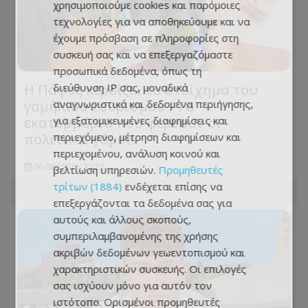
χρησιμοποιούμε cookies και παρόμοιες
τεχνολογίες για να αποθηκεύουμε και να
έχουμε πρόσβαση σε πληροφορίες στη
συσκευή σας και να επεξεργαζόμαστε
προσωπικά δεδομένα, όπως τη
διεύθυνση IP σας, μοναδικά
Η Πάφος κερδίζει το στοίχημα του
αναγνωριστικά και δεδομένα περιήγησης,
γαμήλιου τουρισμού - Τα
για εξατομικευμένες διαφημίσεις και
εκατομμύρια που φέρνουν οι
περιεχόμενο, μέτρηση διαφημίσεων και
πολιτικοί γάμοι!
περιεχομένου, ανάλυση κοινού και
06.08.2026 - 15:35
βελτίωση υπηρεσιών.
Προμηθευτές
τρίτων (1884)
ενδέχεται επίσης να
επεξεργάζονται τα δεδομένα σας για
αυτούς και άλλους σκοπούς,
συμπεριλαμβανομένης της χρήσης
ακριβών δεδομένων γεωεντοπισμού και
χαρακτηριστικών συσκευής. Οι επιλογές
σας ισχύουν μόνο για αυτόν τον
ιστότοπο. Ορισμένοι προμηθευτές