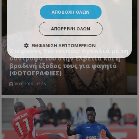
ΑΠΟΔΟΧΉ ΌΛΩΝ
ΑΠΌΡΡΙΨΗ ΌΛΩΝ
ΕΜΦΆΝΙΣΗ ΛΕΠΤΟΜΕΡΕΙΏΝ
Στέφανος Τσιτσιπάς: Αγκαλιά με τη
σύντροφο του στην Ελβετία και η
βραδινή έξοδος τους για φαγητό
(ΦΩΤΟΓΡΑΦΙΕΣ)
08.08.2026 - 12:26