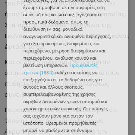
τεχνολογίες για να αποθηκεύουμε και να
του PPDA του Πράσινου Ακρωτηρίου
έχουμε πρόσβαση σε πληροφορίες στη
ήταν 51,2, έναντι μόλις 5,9 της Ισπανίας.
συσκευή σας και να επεξεργαζόμαστε
προσωπικά δεδομένα, όπως τη
Στα πρώτα 15 λεπτά του αγώνα της
διεύθυνση IP σας, μοναδικά
Γκάνας με την Αγγλία, το PPDA της Γκάνας
αναγνωριστικά και δεδομένα περιήγησης,
για εξατομικευμένες διαφημίσεις και
έφτασε το 62.
περιεχόμενο, μέτρηση διαφημίσεων και
περιεχομένου, ανάλυση κοινού και
Και οι δύο ομάδες που θεωρούνταν
βελτίωση υπηρεσιών.
Προμηθευτές
αουτσάιντερ επέλεξαν να αγωνιστούν
τρίτων (1884)
ενδέχεται επίσης να
επεξεργάζονται τα δεδομένα σας για
παθητικά και αυτό ήταν απολύτως
αυτούς και άλλους σκοπούς,
συνειδητή τακτική επιλογή.
συμπεριλαμβανομένης της χρήσης
ακριβών δεδομένων γεωεντοπισμού και
χαρακτηριστικών συσκευής. Οι επιλογές
Παρουσιάζει, ωστόσο, ενδιαφέρον ότι
σας ισχύουν μόνο για αυτόν τον
τόσο η Γκάνα όσο και το Πράσινο
ιστότοπο. Ορισμένοι προμηθευτές
μπορεί να βασίζονται σε έννομο
Ακρωτήριο αύξησαν σταδιακά την