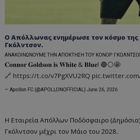
Ο Απόλλωνας ενημέρωσε τον κόσμο της 
Γκόλντσον.
ANAKOINΩNOYME THN AΠOKTHΣH TOY KONOP ΓKOΛNTΣO
𝐂𝐨𝐧𝐧𝐨𝐫 𝐆𝐨𝐥𝐝𝐬𝐨𝐧 𝐢𝐬 𝐖𝐡𝐢𝐭𝐞 & 𝐁𝐥𝐮𝐞! 🔵⚪🤩
🔗
https://t.co/v7PgXVU2RQ
pic.twitter.co
— Apollon FC (@APOLLONOFFICIAL)
June 26, 2026
Η Εταιρεία Απόλλων Ποδόσφαιρο (Δημόσια)
Γκόλντσον μέχρι τον Μάιο του 2028.