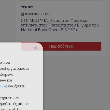
ΤΕΝΝΙΣ
06.08.2026 - 14:26
ΣΤΙΓΜΙΟΤΥΠΑ: Η νίκη του Φονσέκα
απέναντι στον Τσιτσιπά στον Β' γύρο του
National Bank Open (ΒΙΝΤΕΟ)
×
Περισσότερα
για να
 επεξεργαζόμαστε
δεδομένα
εων και
884)
ενδέχεται
τηριστικών
ομηθευτές μπορεί
 αντιταχθείτε