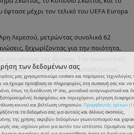
ημα Σκωτίας, το Κύπελλο Σκωτίας και το
υ έφτασε μέχρι τον τελικό του UEFA Europa
 Άρη Λεμεσού, μετρώντας συνολικά 62
γανώσεις, ξεχωρίζοντας για την ποιότητα,
τες στο κέντρο της άμυνας. Την αγωνιστική
χρήση των δεδομένων σας
κορυφαία ενδεκάδα του πρωταθλήματος.
εργάτες μας χρησιμοποιούμε cookies και παρόμοιες τεχνολογίες 
ι να έχουμε πρόσβαση σε πληροφορίες στη συσκευή σας και να
ρωπαϊκή εμπειρία, έχοντας καταγράψει
ένα, όπως τη διεύθυνση IP σας, μοναδικά αναγνωριστικά και 
ανώσεις της UEFA.
εξατομικευμένες διαφημίσεις και περιεχόμενο, μέτρηση διαφημίσ
νάλυση κοινού και βελτίωση υπηρεσιών.
Προμηθευτές τρίτων (1
θούν προσεχώς στην επίσημη ιστοσελίδα
ργάζονται τα δεδομένα σας για αυτούς και άλλους σκοπούς,
ένης της χρήσης ακριβών δεδομένων γεωεντοπισμού και χαρακ
ιλογές σας ισχύουν μόνο για αυτόν τον ιστότοπο. Ορισμένοι πρ
 έννομο συμφέρον αντί για συγκατάθεση· έχετε το δικαίωμα να