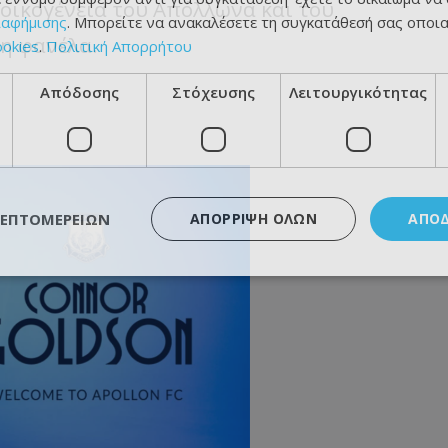
οικογένεια του Απόλλωνα και του
ιαφήμισης
. Μπορείτε να ανακαλέσετε τη συγκατάθεσή σας οποι
κη φανέλα.
ookies
.
Πολιτική Απορρήτου
Απόδοσης
Στόχευσης
Λειτουργικότητας
ΛΕΠΤΟΜΕΡΕΙΏΝ
ΑΠΌΡΡΙΨΗ ΌΛΩΝ
ΑΠΟ