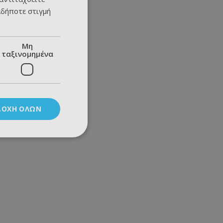
αδήποτε στιγμή
Μη
ταξινομημένα
ΔΟΧΉ ΌΛΩΝ