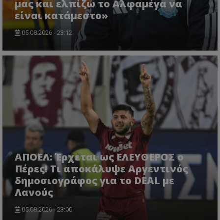
μας και ελπίζω το Αλφαμέγα να
είναι κατάμεστο»
05.08.2026 - 23:12
ΑΠΟΕΛ: Έρχεται ως ΕΛΕΥΘΕΡΟΣ ο
Πέρες! Τι αποκάλυψε Αργεντινός
δημοσιογράφος για το DEAL με
Λανούς
05.08.2026 - 23:00