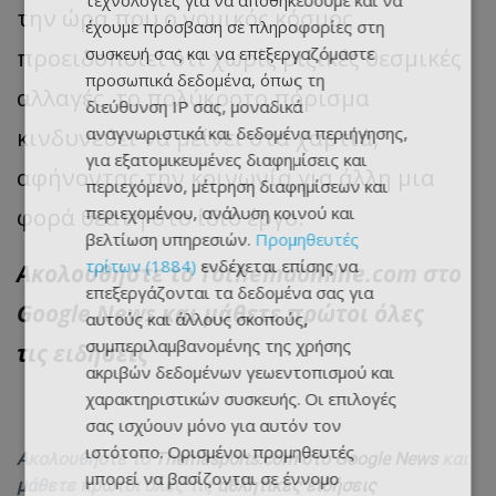
τεχνολογίες για να αποθηκεύουμε και να
την ώρα που ο νομικός κόσμος
έχουμε πρόσβαση σε πληροφορίες στη
συσκευή σας και να επεξεργαζόμαστε
προειδοποιεί ότι χωρίς ριζικές θεσμικές
προσωπικά δεδομένα, όπως τη
αλλαγές, το πολύκροτο πόρισμα
διεύθυνση IP σας, μοναδικά
αναγνωριστικά και δεδομένα περιήγησης,
κινδυνεύει να μείνει στα χαρτιά,
για εξατομικευμένες διαφημίσεις και
αφήνοντας την κοινωνία για άλλη μια
περιεχόμενο, μέτρηση διαφημίσεων και
περιεχομένου, ανάλυση κοινού και
φορά θεατή στο ίδιο έργο.
βελτίωση υπηρεσιών.
Προμηθευτές
τρίτων (1884)
ενδέχεται επίσης να
Ακολουθήστε το
Tothemaonline.com στο
επεξεργάζονται τα δεδομένα σας για
Google News
και μάθετε πρώτοι όλες
αυτούς και άλλους σκοπούς,
συμπεριλαμβανομένης της χρήσης
τις
ειδήσεις
ακριβών δεδομένων γεωεντοπισμού και
χαρακτηριστικών συσκευής. Οι επιλογές
σας ισχύουν μόνο για αυτόν τον
ιστότοπο. Ορισμένοι προμηθευτές
Ακολουθήστε το
Themasports.com στο Google News
και
μπορεί να βασίζονται σε έννομο
μάθετε πρώτοι όλες τις
αθλητικές ειδήσεις