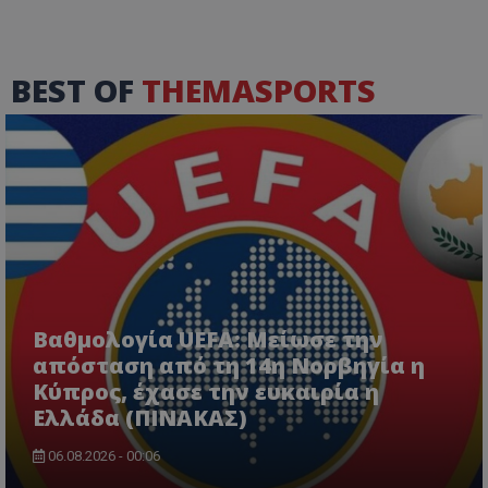
BEST OF
THEMASPORTS
Βαθμολογία UEFA: Μείωσε την
απόσταση από τη 14η Νορβηγία η
Κύπρος, έχασε την ευκαιρία η
Ελλάδα (ΠΙΝΑΚΑΣ)
06.08.2026 - 00:06