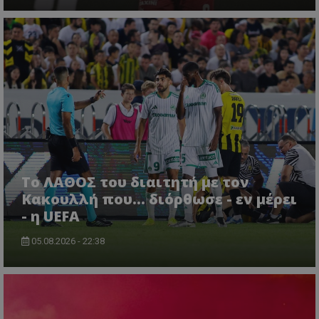
Το ΛΑΘΟΣ του διαιτητή με τον
Κακουλλή που... διόρθωσε - εν μέρει
- η UEFA
05.08.2026 - 22:38