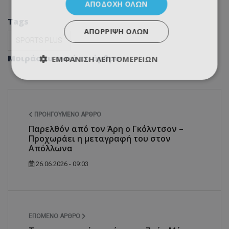
ΑΠΟΔΟΧΉ ΌΛΩΝ
Tags
ΑΠΌΡΡΙΨΗ ΌΛΩΝ
SPORTS PLUS
Μοιράσου αυτό το άρθρο
ΕΜΦΆΝΙΣΗ ΛΕΠΤΟΜΕΡΕΙΏΝ
ΠΡΟΗΓΟΎΜΕΝΟ ΆΡΘΡΟ
Παρελθόν από τον Άρη ο Γκόλντσον –
Προχωράει η μεταγραφή του στον
Απόλλωνα
26.06.2026 - 09:03
ΕΠΌΜΕΝΟ ΆΡΘΡΟ