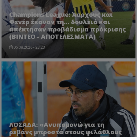
Champions League: Άαρχους και
Φενέρ έκαναν τη... δουλειά και
απέκτησαν προβάδισμα πρόκρισης
(ΒΙΝΤΕΟ - ΑΠΟΤΕΛΕΣΜΑΤΑ)
05.08.2026 - 23:23
ΛΟΣΑΔΑ: «Ανυπομονώ για τη
ρεβάνς μπροστά στους φιλάθλους