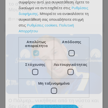
συμφέρον αντί για συγκατάθεση· έχετε το
το σχέδιο για επενδυτές στο
δικαίωμα να αντιταχθείτε στις
Ρυθμίσεις
Μουντιάλ
διαφήμισης
. Μπορείτε να ανακαλέσετε τη
συγκατάθεσή σας οποιαδήποτε στιγμή
01.08.2026 - 11:06
στις
Ρυθμίσεις cookies
.
Πολιτική
Απορρήτου
Απολύτως
Απόδοσης
απαραίτητα
Στόχευσης
Λειτουργικότητας
Μη ταξινομημένα
Ο Πάλμερ... νικήθηκε από τη νύστα και
δεν είδε το πιο μεγάλο ματς της