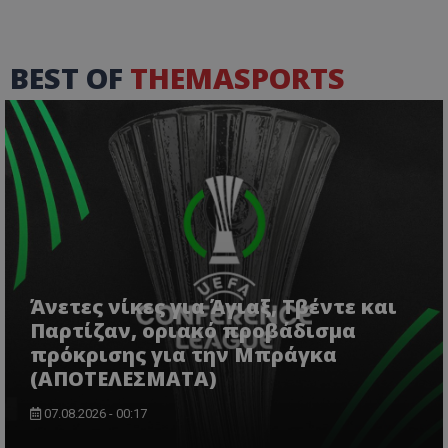
BEST OF
THEMASPORTS
Άνετες νίκες για Άγιαξ, Τβέντε και
Παρτίζαν, οριακό προβάδισμα
πρόκρισης για την Μπράγκα
(ΑΠΟΤΕΛΕΣΜΑΤΑ)
07.08.2026 - 00:17