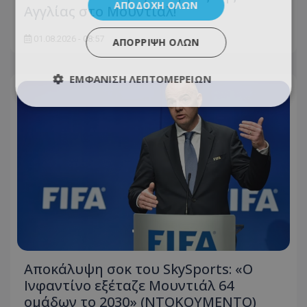
ΑΠΟΔΟΧΉ ΌΛΩΝ
Αγγλίας στο Μουντιάλ!
01.08.2026 - 08:57
ΑΠΌΡΡΙΨΗ ΌΛΩΝ
ΕΜΦΆΝΙΣΗ ΛΕΠΤΟΜΕΡΕΙΏΝ
Αποκάλυψη σοκ του SkySports: «O
Ινφαντίνο εξέταζε Μουντιάλ 64
ομάδων το 2030» (ΝΤΟΚΟΥΜΕΝΤΟ)