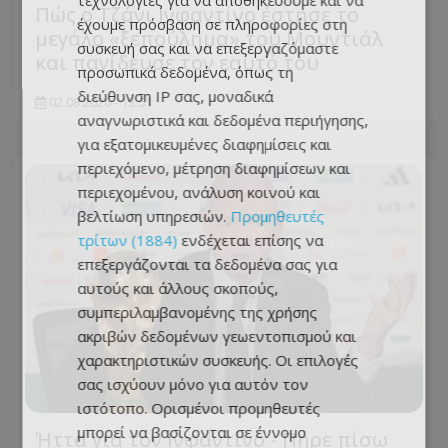
τεχνολογίες για να αποθηκεύουμε και να
Πώς ο Τζάνι Ινφαντίνο έστησε το
έχουμε πρόσβαση σε πληροφορίες στη
μεγάλο «ξεπούλημα» του Μουντιάλ
συσκευή σας και να επεξεργαζόμαστε
και παγίδευσε τον εαυτό του
προσωπικά δεδομένα, όπως τη
διεύθυνση IP σας, μοναδικά
02.08.2026 - 13:51
αναγνωριστικά και δεδομένα περιήγησης,
για εξατομικευμένες διαφημίσεις και
περιεχόμενο, μέτρηση διαφημίσεων και
περιεχομένου, ανάλυση κοινού και
βελτίωση υπηρεσιών.
Προμηθευτές
τρίτων (1884)
ενδέχεται επίσης να
επεξεργάζονται τα δεδομένα σας για
αυτούς και άλλους σκοπούς,
συμπεριλαμβανομένης της χρήσης
ακριβών δεδομένων γεωεντοπισμού και
χαρακτηριστικών συσκευής. Οι επιλογές
σας ισχύουν μόνο για αυτόν τον
ιστότοπο. Ορισμένοι προμηθευτές
μπορεί να βασίζονται σε έννομο
Ήττα για τον Ινφαντίνο - Πήρε πίσω