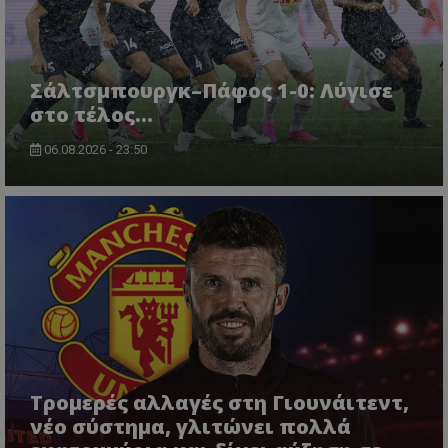
Σάλτσμπουργκ–Πάφος 1-0: Λύγισε
στο τέλος...
06.08.2026 - 23:50
Τρομερές αλλαγές στη Γιουνάιτεντ,
νέο σύστημα, γλιτώνει πολλά