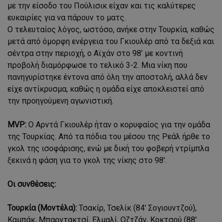
με την είσοδο του Πούλισικ είχαν και τις καλύτερες
ευκαιρίες για να πάρουν το ματς.
Ο τελευταίος λόγος, ωστόσο, ανήκε στην Τουρκία, καθώς
μετά από όμορφη ενέργεια του Γκιουλέρ από τα δεξιά και
σέντρα στην περιοχή, ο Αϊχάν στο 98’ με κοντινή
προβολή διαμόρφωσε το τελικό 3-2. Μια νίκη που
πανηγυρίστηκε έντονα από όλη την αποστολή, αλλά δεν
είχε αντίκρυσμα, καθώς η ομάδα είχε αποκλειστεί από
την προηγούμενη αγωνιστική.
MVP:
Ο Αρντά Γκιουλέρ ήταν ο κορυφαίος για την ομάδα
της Τουρκίας. Από τα πόδια του μέσου της Ρεάλ ήρθε το
γκολ της ισοφάρισης, ενώ με δική του φοβερή ντρίμπλα
ξεκινά η φάση για το γκολ της νίκης στο 98'.
Oι συνθέσεις:
Τουρκία (Μοντέλα):
Τσακίρ, Τσελίκ (84' Σογιουντζού),
Καμπάκ, Μπαρντακτσί, Ελμαλί, Οζτζάν, Κοκτσού (88'