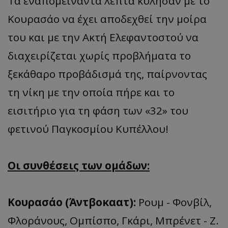
Τα εναπομείναντα λεπτά κύλησαν με το
Κουρασάο να έχει αποδεχθεί την μοίρα
του και με την Ακτή Ελεφαντοστού να
διαχειρίζεται χωρίς προβλήματα το
ξεκάθαρο προβάδισμά της, παίρνοντας
τη νίκη με την οποία πήρε και το
εισιτήριο για τη φάση των «32» του
φετινού Παγκοσμίου Κυπέλλου!
Οι συνθέσεις των ομάδων:
Κουρασάο (Άντβοκαατ):
Ρουμ - Φονβίλ,
Φλοράνους, Ομπίσπο, Γκάρι, Μπρένετ - Ζ.