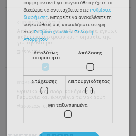
συμφέρον αντί για συγκατάθεση· έχετε το
δικαίωμα να αντιταχθείτε στις
Ρυθμίσεις
διαφήμισης
. Μπορείτε να ανακαλέσετε τη
ΠΡΟΗΓΟΎΜΕΝΟ ΆΡΘΡΟ
συγκατάθεσή σας οποιαδήποτε στιγμή
Απόφαση CAS για τα δικαιώματα εγκύων
στις
Ρυθμίσεις cookies
.
Πολιτική
ποδοσφαιριστριών και η σημασία της
Απορρήτου
για την Κύπρο
Απολύτως
Απόδοσης
25.06.2026 - 19:00
απαραίτητα
Στόχευσης
Λειτουργικότητας
ΕΠΌΜΕΝΟ ΆΡΘΡΟ
Θρυλικό Εκουαδόρ, καθάρισε τη
Γερμανία και έφυγε για τα νοκ άουτ!
Μη ταξινομημένα
26.06.2026 - 00:59