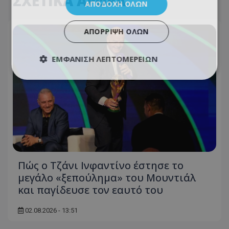
ΣΧΕΤΙΚΑ ΑΡΘΡΑ
ΑΠΟΔΟΧΉ ΌΛΩΝ
ΑΠΌΡΡΙΨΗ ΌΛΩΝ
ΕΜΦΆΝΙΣΗ ΛΕΠΤΟΜΕΡΕΙΏΝ
Πώς ο Τζάνι Ινφαντίνο έστησε το
μεγάλο «ξεπούλημα» του Μουντιάλ
και παγίδευσε τον εαυτό του
02.08.2026 - 13:51