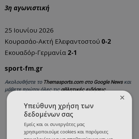
3η αγωνιστική
25 Ιουνίου 2026
Κουρασάο-Ακτή Ελεφαντοστού
0-2
Εκουαδόρ-Γερμανία
2-1
sport-fm.gr
Ακολουθήστε το
Themasports.com στο Google News
και
μάθετε πρώτοι όλες τις
αθλητικές ειδήσεις
×
Υπεύθυνη χρήση των
δεδομένων σας
Εμείς και οι συνεργάτες μας
χρησιμοποιούμε cookies και παρόμοιες