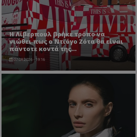
Η Λίβερπουλ βρήκε τρόπο να
νιώθει πως ο Ντιόγο Ζότα θα είναι
πάντοτε κοντά της...
07.08.2026 - 19:16