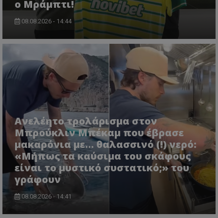
ο Μράμπτι!
08.08.2026 - 14:44
Ανελέητο τρολάρισμα στον
Μπρούκλιν Μπέκαμ που έβρασε
μακαρόνια με... θαλασσινό (!) νερό:
«Μήπως τα καύσιμα του σκάφους
είναι το μυστικό συστατικό;» του
γράφουν
08.08.2026 - 14:41