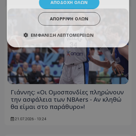
ΑΠΟΔΟΧΉ ΌΛΩΝ
ΑΠΌΡΡΙΨΗ ΌΛΩΝ
ΕΜΦΆΝΙΣΗ ΛΕΠΤΟΜΕΡΕΙΏΝ
Γιάννης: «Οι Ομοσπονδίες πληρώνουν
την ασφάλεια των NBAers - Αν κληθώ
θα είμαι στο παράθυρο»!
21.07.2026 - 13:24