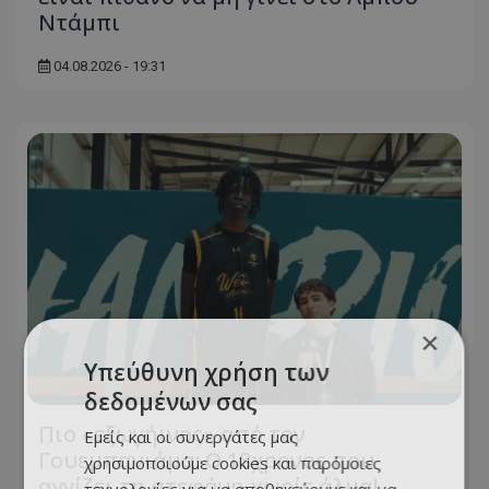
Ντάμπι
04.08.2026 - 19:31
×
Υπεύθυνη χρήση των
δεδομένων σας
Πιο «εξωγήινος» από τον
Εμείς και οι συνεργάτες μας
Γουεμπανιάμα: Ο 18χρονος που
χρησιμοποιούμε cookies και παρόμοιες
αγγίζει τη στεφάνη χωρίς άλμα!