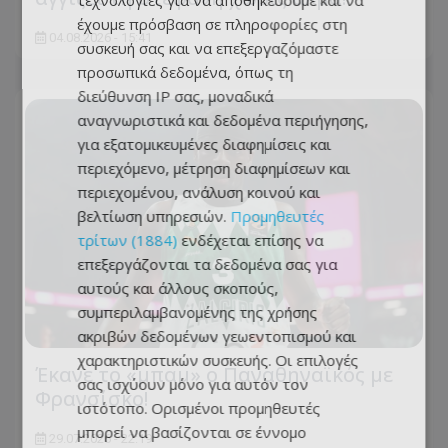
τεχνολογίες για να αποθηκεύουμε και να
έχουμε πρόσβαση σε πληροφορίες στη
04.08.2026 - 15:41
συσκευή σας και να επεξεργαζόμαστε
προσωπικά δεδομένα, όπως τη
διεύθυνση IP σας, μοναδικά
αναγνωριστικά και δεδομένα περιήγησης,
για εξατομικευμένες διαφημίσεις και
περιεχόμενο, μέτρηση διαφημίσεων και
περιεχομένου, ανάλυση κοινού και
βελτίωση υπηρεσιών.
Προμηθευτές
τρίτων (1884)
ενδέχεται επίσης να
επεξεργάζονται τα δεδομένα σας για
αυτούς και άλλους σκοπούς,
συμπεριλαμβανομένης της χρήσης
ακριβών δεδομένων γεωεντοπισμού και
χαρακτηριστικών συσκευής. Οι επιλογές
Έκανε το «μπαμ» ο Παναθηναϊκός με
σας ισχύουν μόνο για αυτόν τον
Φρανσίσκο!
ιστότοπο. Ορισμένοι προμηθευτές
μπορεί να βασίζονται σε έννομο
29.07.2026 - 22:19