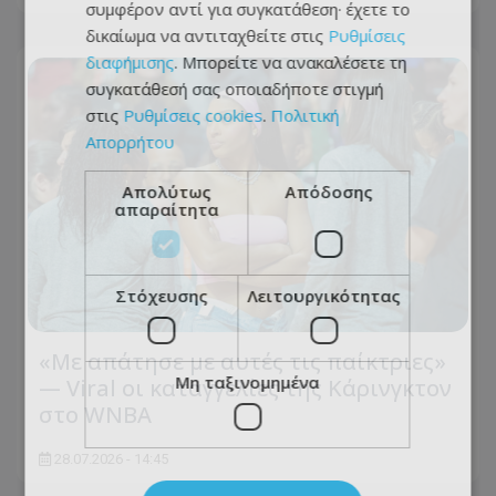
συμφέρον αντί για συγκατάθεση· έχετε το
δικαίωμα να αντιταχθείτε στις
Ρυθμίσεις
διαφήμισης
. Μπορείτε να ανακαλέσετε τη
συγκατάθεσή σας οποιαδήποτε στιγμή
στις
Ρυθμίσεις cookies
.
Πολιτική
Απορρήτου
Απολύτως
Απόδοσης
απαραίτητα
Στόχευσης
Λειτουργικότητας
«Με απάτησε με αυτές τις παίκτριες»
Μη ταξινομημένα
— Viral οι καταγγελίες της Κάρινγκτον
στο WNBA
28.07.2026 - 14:45