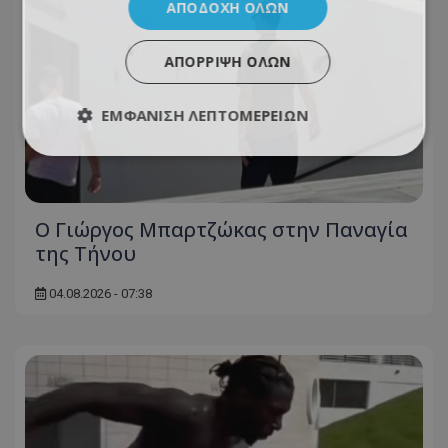
ΑΠΟΔΟΧΉ ΌΛΩΝ
ΑΠΌΡΡΙΨΗ ΌΛΩΝ
ΕΜΦΆΝΙΣΗ ΛΕΠΤΟΜΕΡΕΙΏΝ
Ο Γιώργος Μπαρτζώκας στην Παναγία
της Τήνου
04.08.2026 - 07:38