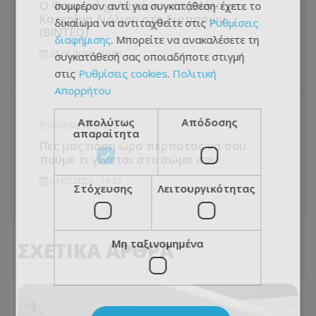
Ο Φουρνιέ χαλαρώνει στη Μήλο με...
συμφέρον αντί για συγκατάθεση· έχετε το
Κατερίνα Λιόλιου στη διαπασών
δικαίωμα να αντιταχθείτε στις
Ρυθμίσεις
(ΒΙΝΤΕΟ)
διαφήμισης
. Μπορείτε να ανακαλέσετε τη
25.06.2026 - 15:35
συγκατάθεσή σας οποιαδήποτε στιγμή
στις
Ρυθμίσεις cookies
.
Πολιτική
Απορρήτου
Απολύτως
Απόδοσης
ΕΠΌΜΕΝΟ ΆΡΘΡΟ
απαραίτητα
Πες μας πόση ώρα περπατάς να σου
πούμε τι γίνεται στο σώμα σου
04.07.2026 - 19:27
Στόχευσης
Λειτουργικότητας
Μη ταξινομημένα
ΣΧΕΤΙΚΑ ΑΡΘΡΑ