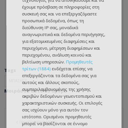
τεχνολογίες για να αποθηκεύουμε και να
έχουμε πρόσβαση σε πληροφορίες στη
συσκευή σας και να επεξεργαζόμαστε
προσωπικά δεδομένα, όπως τη
διεύθυνση IP σας, μοναδικά
αναγνωριστικά και δεδομένα περιήγησης,
για εξατομικευμένες διαφημίσεις και
περιεχόμενο, μέτρηση διαφημίσεων και
περιεχομένου, ανάλυση κοινού και
βελτίωση υπηρεσιών.
Προμηθευτές
τρίτων (1884)
ενδέχεται επίσης να
Tags
επεξεργάζονται τα δεδομένα σας για
ΜΠΑΣΚΕΤ
αυτούς και άλλους σκοπούς,
συμπεριλαμβανομένης της χρήσης
Μοιράσου αυτό το άρθρο
ακριβών δεδομένων γεωεντοπισμού και
χαρακτηριστικών συσκευής. Οι επιλογές
σας ισχύουν μόνο για αυτόν τον
ιστότοπο. Ορισμένοι προμηθευτές
ΠΡΟΗΓΟΎΜΕΝΟ ΆΡΘΡΟ
μπορεί να βασίζονται σε έννομο