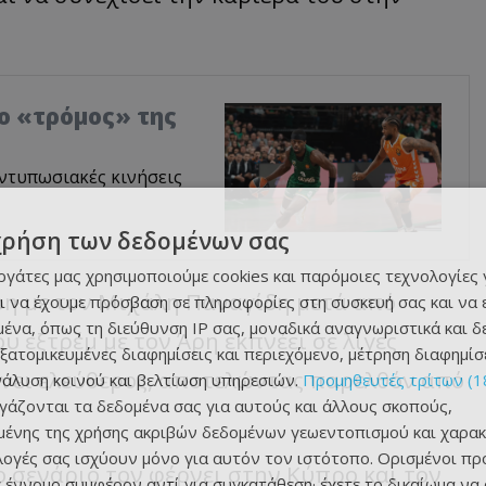
ο «τρόμος» της
ντυπωσιακές κινήσεις
χρήση των δεδομένων σας
εργάτες μας χρησιμοποιούμε cookies και παρόμοιες τεχνολογίες 
ρη με τον Μιχάλη Παναγίδη μετά από
ι να έχουμε πρόσβαση σε πληροφορίες στη συσκευή σας και να
ένα, όπως τη διεύθυνση IP σας, μοναδικά αναγνωριστικά και 
 εξτρέμ με τον Άρη εκπνέει σε λίγες
εξατομικευμένες διαφημίσεις και περιεχόμενο, μέτρηση διαφημίσ
είνει ελεύθερος, αποτελώντας παρελθόν από
νάλυση κοινού και βελτίωση υπηρεσιών.
Προμηθευτές τρίτων (1
ργάζονται τα δεδομένα σας για αυτούς και άλλους σκοπούς,
ένης της χρήσης ακριβών δεδομένων γεωεντοπισμού και χαρακ
ιλογές σας ισχύουν μόνο για αυτόν τον ιστότοπο. Ορισμένοι πρ
 σενάριο τον φέρνει στην Κύπρο και τον
 έννομο συμφέρον αντί για συγκατάθεση· έχετε το δικαίωμα να