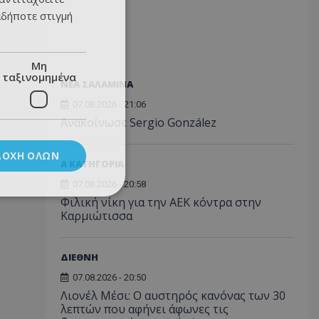
αδήποτε στιγμή
Μη
ταξινομημένα
ΝΕΑ ΣΑΛΑΜΙΝΑ
07.08.2026 - 21:06
Ανακοίνωσε Sergio González
ΔΟΧΉ ΌΛΩΝ
Α ΚΑΤΗΓΟΡΙΑ
07.08.2026 - 20:58
Φιλική νίκη για την ΑΕΚ κόντρα στην
Καρμιώτισσα
ΔΙΕΘΝΗ
07.08.2026 - 20:50
Λιονέλ Μέσι: Ο αυστηρός κανόνας των 30
λεπτών που αφήνει άφωνες τις