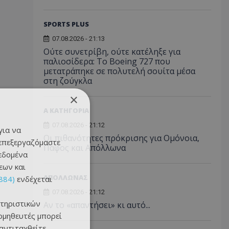
SPORTS PLUS
07.08.2026 - 21:13
Ούτε συνετρίβη, ούτε κατέληξε για
παλιοσίδερα: Το Boeing 727 που
μετατράπηκε σε πολυτελή σουίτα μέσα
στη ζούγκλα
×
Α ΚΑΤΗΓΟΡΙΑ
07.08.2026 - 21:12
για να
Οι πιθανότητες πρόκρισης για Ομόνοια,
 επεξεργαζόμαστε
Πάφος και Απόλλωνα
δεδομένα
εων και
ΑΠΟΛΛΩΝΑΣ
884)
ενδέχεται
07.08.2026 - 21:12
τηριστικών
Αν το «απαντήσει» κι αυτό...
ομηθευτές μπορεί
 αντιταχθείτε