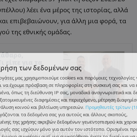
λλου) λέει ένα μέρος της ιστορίας, αλλά
αι επιβεβαιώνουν, για άλλη μια φορά, τα
ού της εθνικής ομάδας.
κάθαρο,
ι είπε για τα
χρήση των δεδομένων σας
εργάτες μας χρησιμοποιούμε cookies και παρόμοιες τεχνολογίες 
 τύπου της Νέας
ι να έχουμε πρόσβαση σε πληροφορίες στη συσκευή σας και να
λα όσα απασχολούν το
ένα, όπως τη διεύθυνση IP σας, μοναδικά αναγνωριστικά και 
εξατομικευμένες διαφημίσεις και περιεχόμενο, μέτρηση διαφημίσ
νάλυση κοινού και βελτίωση υπηρεσιών.
Προμηθευτές τρίτων (1
ργάζονται τα δεδομένα σας για αυτούς και άλλους σκοπούς,
 οδήγησε στο τρίτο γκολ της Πορτογαλίας
ένης της χρήσης ακριβών δεδομένων γεωεντοπισμού και χαρακ
ιλογές σας ισχύουν μόνο για αυτόν τον ιστότοπο. Ορισμένοι πρ
ε τα 31,7 χλμ./ώρα στο σπριντ που έκανε
 έννομο συμφέρον αντί για συγκατάθεση· έχετε το δικαίωμα να