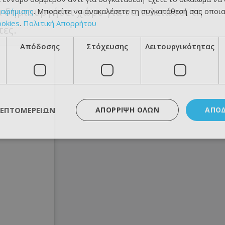
α δημιουργήσει χώρο για να τελειώσει τη
ιαφήμισης
. Μπορείτε να ανακαλέσετε τη συγκατάθεσή σας οποι
ookies
.
Πολιτική Απορρήτου
ες.
Απόδοσης
Στόχευσης
Λειτουργικότητας
ΛΕΠΤΟΜΕΡΕΙΏΝ
ΑΠΌΡΡΙΨΗ ΌΛΩΝ
ΑΠΟ