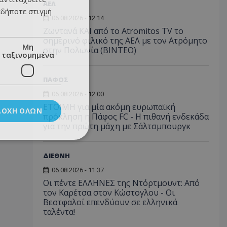
ΑΕΛ
αδήποτε στιγμή
06.08.2026 - 12:14
Ζωντανά ΚΑΙ από το Atromitos TV το
σημερινό φιλικό της ΑΕΛ με τον Ατρόμητο
Μη
στην Πολωνία (ΒΙΝΤΕΟ)
ταξινομημένα
ΠΑΦΟΣ
06.08.2026 - 12:00
ΕΤΟΙΜΗ για μία ακόμη ευρωπαϊκή
ΔΟΧΉ ΌΛΩΝ
πρόκληση η Πάφος FC - Η πιθανή ενδεκάδα
για την πρώτη μάχη με Σάλτσμπουργκ
ΔΙΕΘΝΗ
06.08.2026 - 11:37
Οι πέντε ΕΛΛΗΝΕΣ της Ντόρτμουντ: Από
τον Καρέτσα στον Κώστογλου - Οι
Βεστφαλοί επενδύουν σε ελληνικά
ταλέντα!