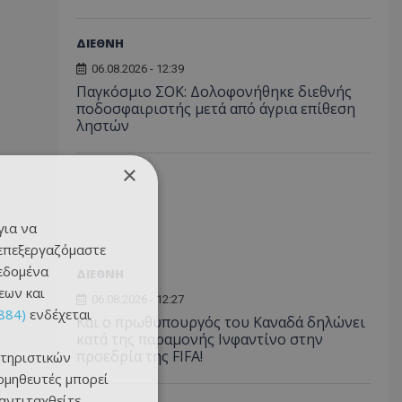
ΔΙΕΘΝΗ
06.08.2026 - 12:39
Παγκόσμιο ΣΟΚ: Δολοφονήθηκε διεθνής
ποδοσφαιριστής μετά από άγρια επίθεση
ληστών
×
για να
 επεξεργαζόμαστε
δεδομένα
ΔΙΕΘΝΗ
εων και
06.08.2026 - 12:27
884)
ενδέχεται
Και ο πρωθυπουργός του Καναδά δηλώνει
κατά της παραμονής Ινφαντίνο στην
προεδρία της FIFA!
τηριστικών
ομηθευτές μπορεί
 αντιταχθείτε