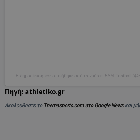
Η δημοσίευση κοινοποιήθηκε από το χρήστη 5AM Football (@5
Πηγή: athletiko.gr
Ακολουθήστε το
Themasports.com στο Google News
και μά