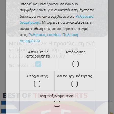
μπορεί να βασίζονται σε έννομο
συμφέρον αντί για συγκατάθεση· έχετε το
δικαίωμα να αντιταχθείτε στις
Ρυθμίσεις
διαφήμισης
. Μπορείτε να ανακαλέσετε τη
συγκατάθεσή σας οποιαδήποτε στιγμή
στις
Ρυθμίσεις cookies
.
Πολιτική
Απορρήτου
Μουντιάλ 2026: Η προσέλευση ανά
γήπεδο και το ρεκόρ των 6,8
Απολύτως
Απόδοσης
εκατομμυρίων θεατών
απαραίτητα
04.08.2026 - 17:13
Στόχευσης
Λειτουργικότητας
BEST OF
THEMASPORTS
Μη ταξινομημένα