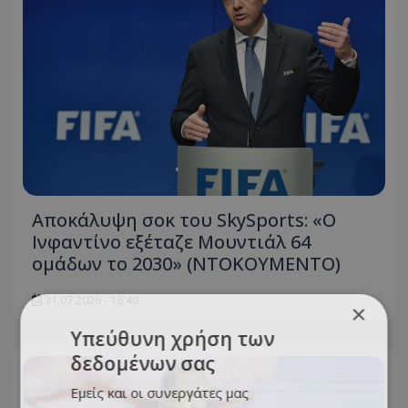
Αποκάλυψη σοκ του SkySports: «O
Ινφαντίνο εξέταζε Μουντιάλ 64
ομάδων το 2030» (ΝΤΟΚΟΥΜΕΝΤΟ)
31.07.2026 - 15:40
×
Υπεύθυνη χρήση των
δεδομένων σας
Εμείς και οι συνεργάτες μας