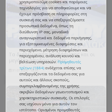
χρησιμοποιούμε cookies και παρόμοιες
τεχνολογίες για να αποθηκεύουμε και να
έχουμε πρόσβαση σε πληροφορίες στη
συσκευή σας και να επεξεργαζόμαστε
προσωπικά δεδομένα, όπως τη
διεύθυνση IP σας, μοναδικά
αναγνωριστικά και δεδομένα περιήγησης,
για εξατομικευμένες διαφημίσεις και
περιεχόμενο, μέτρηση διαφημίσεων και
Τα διαλείμματα ενυδάτωσης και οι
περιεχομένου, ανάλυση κοινού και
μεγάλες αποδοκιμασίες
βελτίωση υπηρεσιών.
Προμηθευτές
τρίτων (1884)
ενδέχεται επίσης να
31.07.2026 - 13:55
επεξεργάζονται τα δεδομένα σας για
αυτούς και άλλους σκοπούς,
συμπεριλαμβανομένης της χρήσης
ακριβών δεδομένων γεωεντοπισμού και
χαρακτηριστικών συσκευής. Οι επιλογές
σας ισχύουν μόνο για αυτόν τον
ιστότοπο. Ορισμένοι προμηθευτές