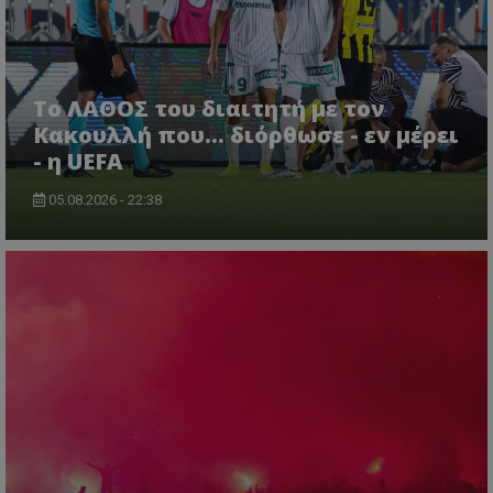
Το ΛΑΘΟΣ του διαιτητή με τον
Κακουλλή που... διόρθωσε - εν μέρει
- η UEFA
05.08.2026 - 22:38