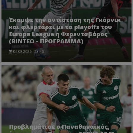
Έκαμψε την αντίσταση της Γκόρνικ
και φλερτάρει με τα playoffs του
Europa League η Φερεντσβάρος
(ΒΙΝΤΕΟ - ΠΡΟΓΡΑΜΜΑ)
05.08.2026 - 23:45
Προβλημάτισε ο Παναθηναϊκός,