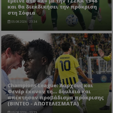
έμεινε στο «Χ» με την ΤΣΣΚΑ 1948
και θα διεκδικήσει την πρόκριση
στη Σόφια
05.08.2026 - 23:34
Champions League: Άαρχους και
Φενέρ έκαναν τη... δουλειά και
απέκτησαν προβάδισμα πρόκρισης
(ΒΙΝΤΕΟ - ΑΠΟΤΕΛΕΣΜΑΤΑ)
05.08.2026 - 23:23