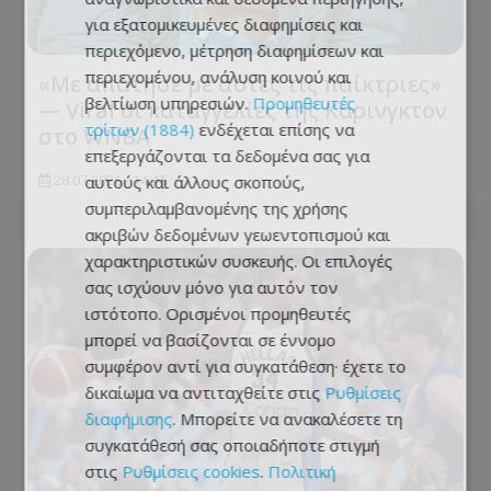
για εξατομικευμένες διαφημίσεις και
περιεχόμενο, μέτρηση διαφημίσεων και
περιεχομένου, ανάλυση κοινού και
«Με απάτησε με αυτές τις παίκτριες»
βελτίωση υπηρεσιών.
Προμηθευτές
— Viral οι καταγγελίες της Κάρινγκτον
τρίτων (1884)
ενδέχεται επίσης να
στο WNBA
επεξεργάζονται τα δεδομένα σας για
αυτούς και άλλους σκοπούς,
28.07.2026 - 14:45
συμπεριλαμβανομένης της χρήσης
ακριβών δεδομένων γεωεντοπισμού και
χαρακτηριστικών συσκευής. Οι επιλογές
σας ισχύουν μόνο για αυτόν τον
ιστότοπο. Ορισμένοι προμηθευτές
μπορεί να βασίζονται σε έννομο
συμφέρον αντί για συγκατάθεση· έχετε το
δικαίωμα να αντιταχθείτε στις
Ρυθμίσεις
διαφήμισης
. Μπορείτε να ανακαλέσετε τη
συγκατάθεσή σας οποιαδήποτε στιγμή
στις
Ρυθμίσεις cookies
.
Πολιτική