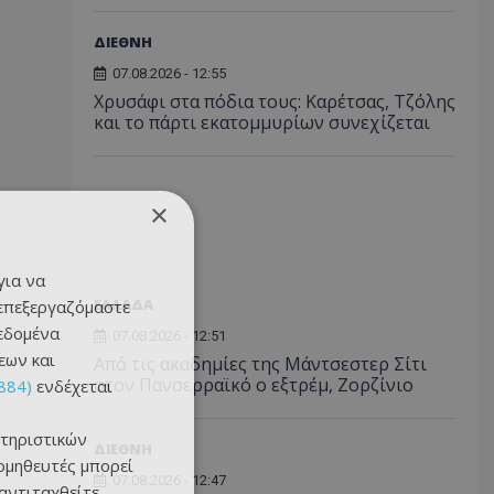
ΔΙΕΘΝΗ
07.08.2026 - 12:55
Χρυσάφι στα πόδια τους: Καρέτσας, Τζόλης
και το πάρτι εκατομμυρίων συνεχίζεται
×
για να
ΕΛΛΑΔΑ
 επεξεργαζόμαστε
δεδομένα
07.08.2026 - 12:51
εων και
Από τις ακαδημίες της Μάντσεστερ Σίτι
στον Πανσερραϊκό ο εξτρέμ, Ζορζίνιο
884)
ενδέχεται
τηριστικών
ΔΙΕΘΝΗ
ομηθευτές μπορεί
07.08.2026 - 12:47
 αντιταχθείτε