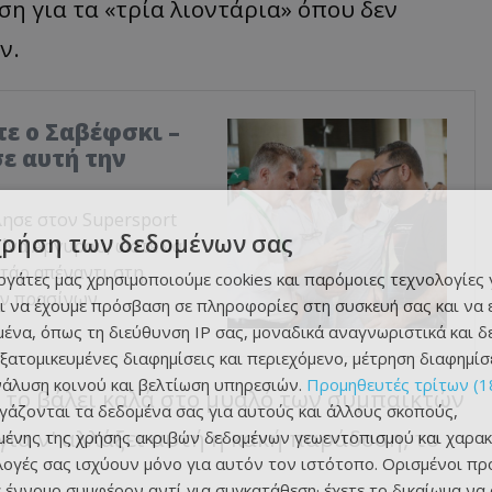
ση για τα «τρία λιοντάρια» όπου δεν
ν.
τε ο Σαβέφσκι –
ε αυτή την
λησε στον Supersport
χρήση των δεδομένων σας
ίνα Αργυρού, ώστε να
τάρ απέναντι στη
εργάτες μας χρησιμοποιούμε cookies και παρόμοιες τεχνολογίες 
ων πρασίνων.
ι να έχουμε πρόσβαση σε πληροφορίες στη συσκευή σας και να
ένα, όπως τη διεύθυνση IP σας, μοναδικά αναγνωριστικά και 
εξατομικευμένες διαφημίσεις και περιεχόμενο, μέτρηση διαφημίσ
νάλυση κοινού και βελτίωση υπηρεσιών.
Προμηθευτές τρίτων (1
α το βάλει καλά στο μυαλό των συμπαικτών
ργάζονται τα δεδομένα σας για αυτούς και άλλους σκοπούς,
ια ν' αλλάξει αυτή η κακή παράδοση, το
ένης της χρήσης ακριβών δεδομένων γεωεντοπισμού και χαρακ
ιλογές σας ισχύουν μόνο για αυτόν τον ιστότοπο. Ορισμένοι πρ
 έννομο συμφέρον αντί για συγκατάθεση· έχετε το δικαίωμα να