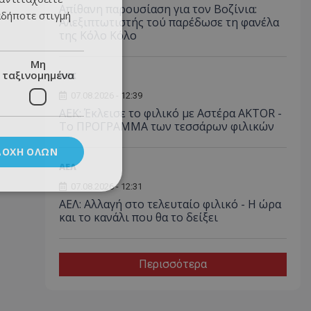
Απίθανη παρουσίαση για τον Βοζίνια:
αδήποτε στιγμή
Αλεξιπτωτιστής τού παρέδωσε τη φανέλα
της Κόλο Κόλο
Μη
ταξινομημένα
ΑEK
07.08.2026 - 12:39
ΑΕΚ: Έκλεισε το φιλικό με Αστέρα AKTOR -
Το ΠΡΟΓΡΑΜΜΑ των τεσσάρων φιλικών
ΔΟΧΉ ΌΛΩΝ
ΑΕΛ
07.08.2026 - 12:31
ΑΕΛ: Αλλαγή στο τελευταίο φιλικό - Η ώρα
και το κανάλι που θα το δείξει
Περισσότερα