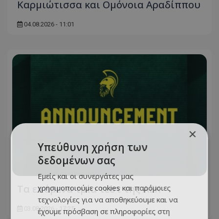
Καρμιώτισσα και Ομόνοια Αραδίππου
04.08.2026 - 11:01
×
Υπεύθυνη χρήση των
δεδομένων σας
Εμείς και οι συνεργάτες μας
Τα επόμενα τρία τεστ της ΑΕΚ
χρησιμοποιούμε cookies και παρόμοιες
τεχνολογίες για να αποθηκεύουμε και να
03.08.2026 - 17:25
έχουμε πρόσβαση σε πληροφορίες στη