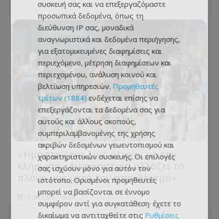
συσκευή σας και να επεξεργαζόμαστε
προσωπικά δεδομένα, όπως τη
διεύθυνση IP σας, μοναδικά
αναγνωριστικά και δεδομένα περιήγησης,
για εξατομικευμένες διαφημίσεις και
περιεχόμενο, μέτρηση διαφημίσεων και
περιεχομένου, ανάλυση κοινού και
βελτίωση υπηρεσιών.
Προμηθευτές
τρίτων (1884)
ενδέχεται επίσης να
επεξεργάζονται τα δεδομένα σας για
αυτούς και άλλους σκοπούς,
συμπεριλαμβανομένης της χρήσης
ακριβών δεδομένων γεωεντοπισμού και
«Ήμασταν και λίγο άτυχοι με την
χαρακτηριστικών συσκευής. Οι επιλογές
κλήρωση - Αναγκαστικά αλλάζει το
σας ισχύουν μόνο για αυτόν τον
πλάνο μας μετά τον αποκλεισμό»
ιστότοπο. Ορισμένοι προμηθευτές
μπορεί να βασίζονται σε έννομο
03.08.2026 - 12:51
συμφέρον αντί για συγκατάθεση· έχετε το
δικαίωμα να αντιταχθείτε στις
Ρυθμίσεις