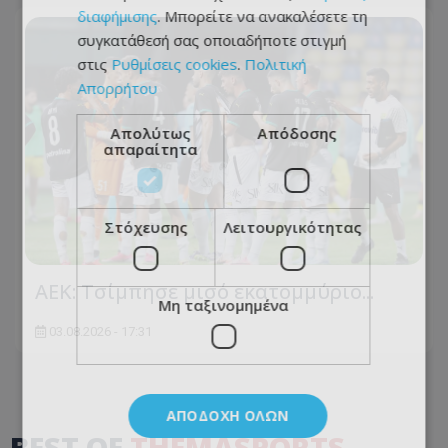
διαφήμισης
. Μπορείτε να ανακαλέσετε τη
συγκατάθεσή σας οποιαδήποτε στιγμή
στις
Ρυθμίσεις cookies
.
Πολιτική
Απορρήτου
Απολύτως
Απόδοσης
απαραίτητα
Στόχευσης
Λειτουργικότητας
ΑΕΚ: Τσίμπησε μισό εκατομμύριο...
Μη ταξινομημένα
03.08.2026 - 17:31
ΑΠΟΔΟΧΉ ΌΛΩΝ
BEST OF
THEMASPORTS