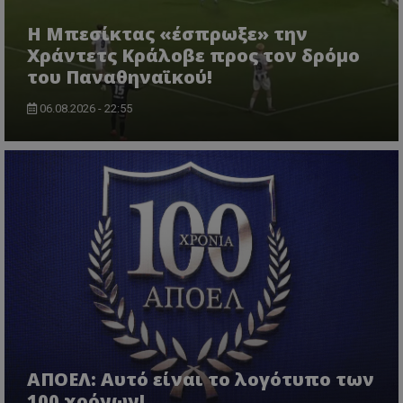
Η Μπεσίκτας «έσπρωξε» την
Χράντετς Κράλοβε προς τον δρόμο
του Παναθηναϊκού!
06.08.2026 - 22:55
ΑΠΟΕΛ: Αυτό είναι το λογότυπο των
100 χρόνων!