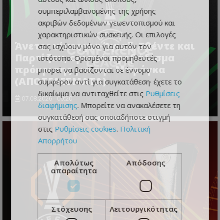
συμπεριλαμβανομένης της χρήσης
ακριβών δεδομένων γεωεντοπισμού και
χαρακτηριστικών συσκευής. Οι επιλογές
Άνετες νίκες για Άγιαξ, Τβέντε και
σας ισχύουν μόνο για αυτόν τον
Παρτίζαν, οριακό προβάδισμα
ιστότοπο. Ορισμένοι προμηθευτές
πρόκρισης για την Μπράγκα
μπορεί να βασίζονται σε έννομο
(ΑΠΟΤΕΛΕΣΜΑΤΑ)
συμφέρον αντί για συγκατάθεση· έχετε το
δικαίωμα να αντιταχθείτε στις
Ρυθμίσεις
07.08.2026 - 00:20
διαφήμισης
. Μπορείτε να ανακαλέσετε τη
συγκατάθεσή σας οποιαδήποτε στιγμή
στις
Ρυθμίσεις cookies
.
Πολιτική
Απορρήτου
Απολύτως
Απόδοσης
απαραίτητα
Στόχευσης
Λειτουργικότητας