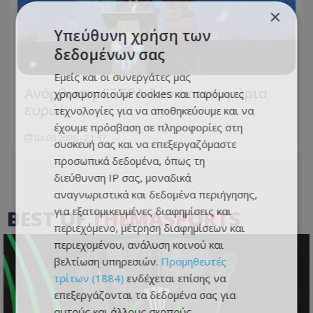
×
Υπεύθυνη χρήση των
δεδομένων σας
Εμείς και οι συνεργάτες μας
Ανόρθωση: ΕΞΤΡΑ δύο εκατομμύρια
χρησιμοποιούμε cookies και παρόμοιες
ευρώ!
τεχνολογίες για να αποθηκεύουμε και να
έχουμε πρόσβαση σε πληροφορίες στη
04.08.2026 - 21:57
συσκευή σας και να επεξεργαζόμαστε
προσωπικά δεδομένα, όπως τη
διεύθυνση IP σας, μοναδικά
αναγνωριστικά και δεδομένα περιήγησης,
για εξατομικευμένες διαφημίσεις και
BEST OF
THEMASPORTS
περιεχόμενο, μέτρηση διαφημίσεων και
περιεχομένου, ανάλυση κοινού και
βελτίωση υπηρεσιών.
Προμηθευτές
τρίτων (1884)
ενδέχεται επίσης να
επεξεργάζονται τα δεδομένα σας για
αυτούς και άλλους σκοπούς,