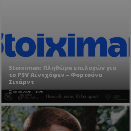
Stoiximan: Πληθώρα επιλογών για
το PSV Αϊντχόφεν – Φορτούνα
Σιτάρντ
08.08.2026 - 10:28