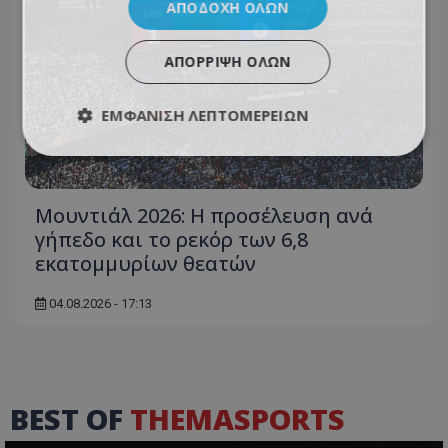
ΑΠΟΔΟΧΉ ΌΛΩΝ
ΑΠΌΡΡΙΨΗ ΌΛΩΝ
ΕΜΦΆΝΙΣΗ ΛΕΠΤΟΜΕΡΕΙΏΝ
Μουντιάλ 2026: Η προσέλευση ανά
γήπεδο και το ρεκόρ των 6,8
εκατομμυρίων θεατών
04.08.2026 - 17:13
BEST OF
THEMASPORTS