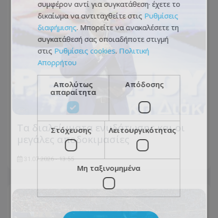
συμφέρον αντί για συγκατάθεση· έχετε το
δικαίωμα να αντιταχθείτε στις
Ρυθμίσεις
διαφήμισης
. Μπορείτε να ανακαλέσετε τη
συγκατάθεσή σας οποιαδήποτε στιγμή
στις
Ρυθμίσεις cookies
.
Πολιτική
Απορρήτου
Απολύτως
Απόδοσης
απαραίτητα
Τα διαλείμματα ενυδάτωσης και οι
Στόχευσης
Λειτουργικότητας
μεγάλες αποδοκιμασίες
31.07.2026 - 13:55
Μη ταξινομημένα