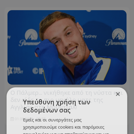
Ο Πάλμερ... νικήθηκε από τη νύστα και
×
δεν είδε το πιο μεγάλο ματς της
Υπεύθυνη χρήση των
Αγγλίας στο Μουντιάλ!
δεδομένων σας
01.08.2026 - 08:57
Εμείς και οι συνεργάτες μας
χρησιμοποιούμε cookies και παρόμοιες