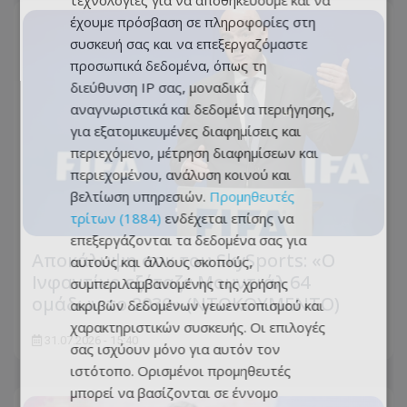
τεχνολογίες για να αποθηκεύουμε και να
έχουμε πρόσβαση σε πληροφορίες στη
συσκευή σας και να επεξεργαζόμαστε
προσωπικά δεδομένα, όπως τη
διεύθυνση IP σας, μοναδικά
αναγνωριστικά και δεδομένα περιήγησης,
για εξατομικευμένες διαφημίσεις και
περιεχόμενο, μέτρηση διαφημίσεων και
περιεχομένου, ανάλυση κοινού και
βελτίωση υπηρεσιών.
Προμηθευτές
τρίτων (1884)
ενδέχεται επίσης να
επεξεργάζονται τα δεδομένα σας για
Αποκάλυψη σοκ του SkySports: «O
αυτούς και άλλους σκοπούς,
Ινφαντίνο εξέταζε Μουντιάλ 64
συμπεριλαμβανομένης της χρήσης
ομάδων το 2030» (ΝΤΟΚΟΥΜΕΝΤΟ)
ακριβών δεδομένων γεωεντοπισμού και
χαρακτηριστικών συσκευής. Οι επιλογές
31.07.2026 - 15:40
σας ισχύουν μόνο για αυτόν τον
ιστότοπο. Ορισμένοι προμηθευτές
μπορεί να βασίζονται σε έννομο