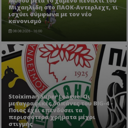
Μύθου μετά το χαμένο πέναλτι του
Μιχαηλίδη στο ΠΑΟΚ-Αντερλεχτ, τι
ισχύει σύμφωνα με τον νέο
κανονισμό
08.08.2026 - 16:00
Stoiximan Super League: Οι
μεταγραφικές δαπάνες του BIG-4 -
Ποιος έχει επενδύσει τα
περισσότερα χρήματα μέχρι
στιγμής