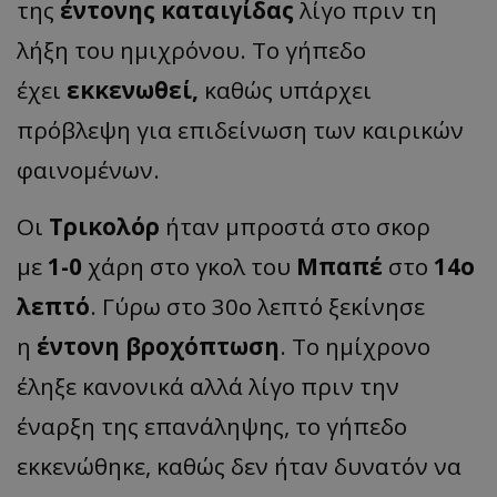
της
έντονης καταιγίδας
λίγο πριν τη
λήξη του ημιχρόνου. Το γήπεδο
έχει
εκκενωθεί,
καθώς υπάρχει
πρόβλεψη για επιδείνωση των καιρικών
φαινομένων.
Οι
Τρικολόρ
ήταν μπροστά στο σκορ
με
1-0
χάρη στο γκολ του
Μπαπέ
στο
14ο
λεπτό
. Γύρω στο 30ο λεπτό ξεκίνησε
η
έντονη βροχόπτωση
. Το ημίχρονο
έληξε κανονικά αλλά λίγο πριν την
έναρξη της επανάληψης, το γήπεδο
εκκενώθηκε, καθώς δεν ήταν δυνατόν να