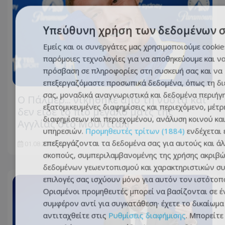
Υπεύθυνη χρήση των δεδομένων 
Εμείς και οι συνεργάτες μας χρησιμοποιούμε cookie
παρόμοιες τεχνολογίες για να αποθηκεύουμε και ν
πρόσβαση σε πληροφορίες στη συσκευή σας και να
επεξεργαζόμαστε προσωπικά δεδομένα, όπως τη δι
σας, μοναδικά αναγνωριστικά και δεδομένα περιήγη
Ο Πάλμερ... νικήθηκε από τη νύστα και
εξατομικευμένες διαφημίσεις και περιεχόμενο, μέτ
δεν είδε το πιο μεγάλο ματς της
διαφημίσεων και περιεχομένου, ανάλυση κοινού κα
Αγγλίας στο Μουντιάλ!
υπηρεσιών.
Προμηθευτές τρίτων (1884)
ενδέχεται 
επεξεργάζονται τα δεδομένα σας για αυτούς και ά
01.08.2026 - 08:57
σκοπούς, συμπεριλαμβανομένης της χρήσης ακριβ
δεδομένων γεωεντοπισμού και χαρακτηριστικών συ
επιλογές σας ισχύουν μόνο για αυτόν τον ιστότοπ
Ορισμένοι προμηθευτές μπορεί να βασίζονται σε 
συμφέρον αντί για συγκατάθεση· έχετε το δικαίωμα
αντιταχθείτε στις
Ρυθμίσεις διαφήμισης
. Μπορείτε