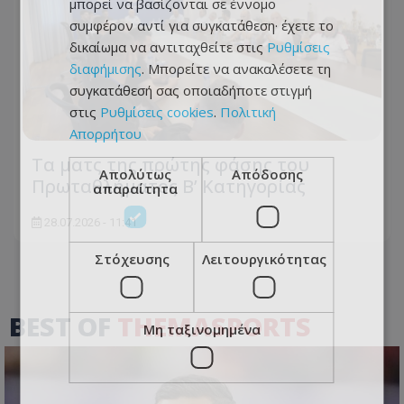
μπορεί να βασίζονται σε έννομο
συμφέρον αντί για συγκατάθεση· έχετε το
δικαίωμα να αντιταχθείτε στις
Ρυθμίσεις
διαφήμισης
. Μπορείτε να ανακαλέσετε τη
συγκατάθεσή σας οποιαδήποτε στιγμή
στις
Ρυθμίσεις cookies
.
Πολιτική
Απορρήτου
Τα ματς της πρώτης φάσης του
Απολύτως
Απόδοσης
Πρωταθλήματος Β’ Κατηγορίας
απαραίτητα
28.07.2026 - 11:41
Στόχευσης
Λειτουργικότητας
BEST OF
THEMASPORTS
Μη ταξινομημένα