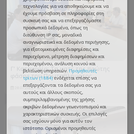
τεχνολογίες για να αποθηκεύουμε και να
έχουμε πρόσβαση σε πληροφορίες στη
συσκευή σας και να επεξεργαζόμαστε
προσωπικά δεδομένα, όπως τη
διεύθυνση IP σας, μοναδικά
αναγνωριστικά και δεδομένα περιήγησης,
για εξατομικευμένες διαφημίσεις και
περιεχόμενο, μέτρηση διαφημίσεων και
περιεχομένου, ανάλυση κοινού και
Γ’ Κατηγορία: Τα ματς της πρώτης
βελτίωση υπηρεσιών.
Προμηθευτές
φάσης του Πρωταθλήματος
τρίτων (1884)
ενδέχεται επίσης να
επεξεργάζονται τα δεδομένα σας για
28.07.2026 - 12:21
αυτούς και άλλους σκοπούς,
συμπεριλαμβανομένης της χρήσης
ακριβών δεδομένων γεωεντοπισμού και
χαρακτηριστικών συσκευής. Οι επιλογές
σας ισχύουν μόνο για αυτόν τον
ιστότοπο. Ορισμένοι προμηθευτές