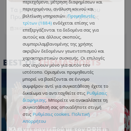
περιεχόμενο, μέτρηση διαφημίσεων και
περιεχομένου, ανάλυση κοινού και
Τα ματς της πρώτης φάσης του
βελτίωση υπηρεσιών.
Προμηθευτές
Πρωταθλήματος Β’ Κατηγορίας
τρίτων (1884)
ενδέχεται επίσης να
28.07.2026 - 11:41
επεξεργάζονται τα δεδομένα σας για
αυτούς και άλλους σκοπούς,
συμπεριλαμβανομένης της χρήσης
ακριβών δεδομένων γεωεντοπισμού και
χαρακτηριστικών συσκευής. Οι επιλογές
BEST OF
THEMASPORTS
σας ισχύουν μόνο για αυτόν τον
ιστότοπο. Ορισμένοι προμηθευτές
μπορεί να βασίζονται σε έννομο
συμφέρον αντί για συγκατάθεση· έχετε το
δικαίωμα να αντιταχθείτε στις
Ρυθμίσεις
διαφήμισης
. Μπορείτε να ανακαλέσετε τη
συγκατάθεσή σας οποιαδήποτε στιγμή
στις
Ρυθμίσεις cookies
.
Πολιτική
Απορρήτου
Κλείνει ραντεβού με τον ΟΦΗ η