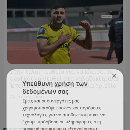
Στην τελική ευθεία για να κλείσει το
×
deal και να ντυθεί στα γαλαζοκίτρινα!
Υπεύθυνη χρήση των
Έπαιξε Ελλάδα την τελευταία τριετία
δεδομένων σας
05.08.2026 - 16:47
Εμείς και οι συνεργάτες μας
χρησιμοποιούμε cookies και παρόμοιες
τεχνολογίες για να αποθηκεύουμε και να
έχουμε πρόσβαση σε πληροφορίες στη
συσκευή σας και να επεξεργαζόμαστε