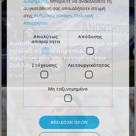
διαφήμισης
. Μπορείτε να ανακαλέσετε τη
συγκατάθεσή σας οποιαδήποτε στιγμή
στις
Ρυθμίσεις cookies
.
Πολιτική
Απορρήτου
Απολύτως
Απόδοσης
απαραίτητα
Ανόρθωση: Το νέο λεωφορείο της
ομάδας στην υπηρεσία των
παιδιών και της ιστορίας του
Συλλόγου
Στόχευσης
Λειτουργικότητας
06.08.2026 - 14:38
Μη ταξινομημένα
ΑΠΟΔΟΧΉ ΌΛΩΝ