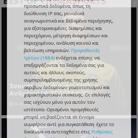
BEST OF
THEMASPORTS
προσωπικά δεδομένα, όπως τη
διεύθυνση IP σας, μοναδικά
αναγνωριστικά και δεδομένα περιήγησης,
για εξατομικευμένες διαφημίσεις και
περιεχόμενο, μέτρηση διαφημίσεων και
περιεχομένου, ανάλυση κοινού και
βελτίωση υπηρεσιών.
Προμηθευτές
τρίτων (1884)
ενδέχεται επίσης να
επεξεργάζονται τα δεδομένα σας για
αυτούς και άλλους σκοπούς,
συμπεριλαμβανομένης της χρήσης
Έσκασε φιρμάνι για Στέλιο
ακριβών δεδομένων γεωεντοπισμού και
Ανδρέου! (ΦΩΤΟΓΡΑΦΙΕΣ)
χαρακτηριστικών συσκευής. Οι επιλογές
σας ισχύουν μόνο για αυτόν τον
06.08.2026 - 14:50
ιστότοπο. Ορισμένοι προμηθευτές
μπορεί να βασίζονται σε έννομο
συμφέρον αντί για συγκατάθεση· έχετε το
δικαίωμα να αντιταχθείτε στις
Ρυθμίσεις