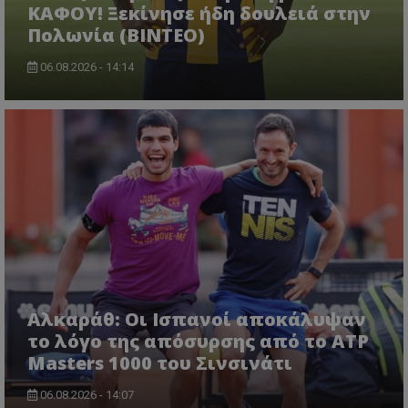
ΚΑΦΟΥ! Ξεκίνησε ήδη δουλειά στην
Πολωνία (ΒΙΝΤΕΟ)
06.08.2026 - 14:14
Αλκαράθ: Οι Ισπανοί αποκάλυψαν
το λόγο της απόσυρσης από το ATP
Masters 1000 του Σινσινάτι
06.08.2026 - 14:07