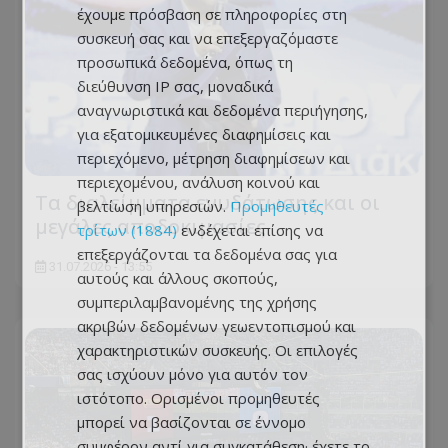
έχουμε πρόσβαση σε πληροφορίες στη
συσκευή σας και να επεξεργαζόμαστε
προσωπικά δεδομένα, όπως τη
διεύθυνση IP σας, μοναδικά
αναγνωριστικά και δεδομένα περιήγησης,
για εξατομικευμένες διαφημίσεις και
περιεχόμενο, μέτρηση διαφημίσεων και
περιεχομένου, ανάλυση κοινού και
Τα διαλείμματα ενυδάτωσης και οι
βελτίωση υπηρεσιών.
Προμηθευτές
μεγάλες αποδοκιμασίες
τρίτων (1884)
ενδέχεται επίσης να
επεξεργάζονται τα δεδομένα σας για
31.07.2026 - 13:55
αυτούς και άλλους σκοπούς,
συμπεριλαμβανομένης της χρήσης
ακριβών δεδομένων γεωεντοπισμού και
χαρακτηριστικών συσκευής. Οι επιλογές
σας ισχύουν μόνο για αυτόν τον
ιστότοπο. Ορισμένοι προμηθευτές
μπορεί να βασίζονται σε έννομο
συμφέρον αντί για συγκατάθεση· έχετε το