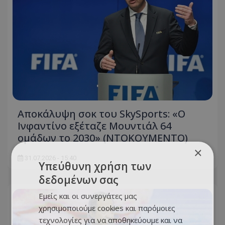
Αποκάλυψη σοκ του SkySports: «O
Ινφαντίνο εξέταζε Μουντιάλ 64
ομάδων το 2030» (ΝΤΟΚΟΥΜΕΝΤΟ)
×
31.07.2026 - 15:40
Υπεύθυνη χρήση των
δεδομένων σας
Εμείς και οι συνεργάτες μας
χρησιμοποιούμε cookies και παρόμοιες
τεχνολογίες για να αποθηκεύουμε και να