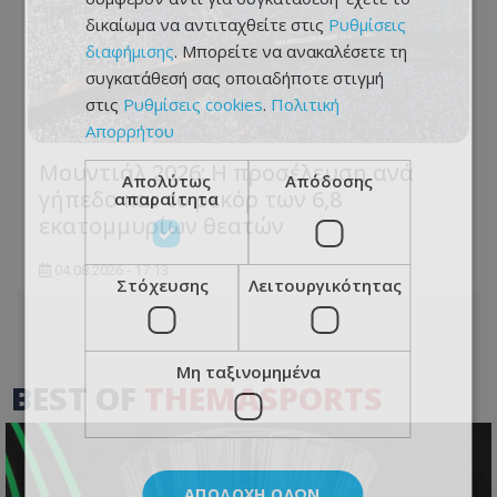
δικαίωμα να αντιταχθείτε στις
Ρυθμίσεις
διαφήμισης
. Μπορείτε να ανακαλέσετε τη
συγκατάθεσή σας οποιαδήποτε στιγμή
στις
Ρυθμίσεις cookies
.
Πολιτική
Απορρήτου
Μουντιάλ 2026: Η προσέλευση ανά
Απολύτως
Απόδοσης
γήπεδο και το ρεκόρ των 6,8
απαραίτητα
εκατομμυρίων θεατών
04.08.2026 - 17:13
Στόχευσης
Λειτουργικότητας
Μη ταξινομημένα
BEST OF
THEMASPORTS
ΑΠΟΔΟΧΉ ΌΛΩΝ