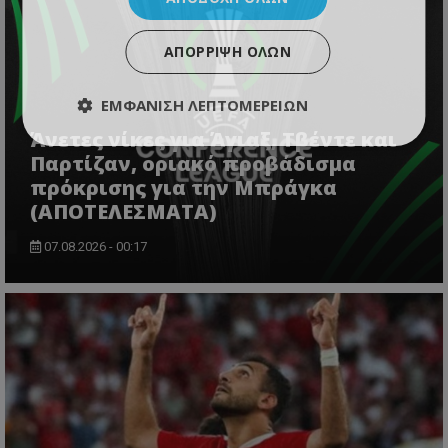
ΑΠΌΡΡΙΨΗ ΌΛΩΝ
ΕΜΦΆΝΙΣΗ ΛΕΠΤΟΜΕΡΕΙΏΝ
Άνετες νίκες για Άγιαξ, Τβέντε και
Παρτίζαν, οριακό προβάδισμα
πρόκρισης για την Μπράγκα
(ΑΠΟΤΕΛΕΣΜΑΤΑ)
07.08.2026 - 00:17