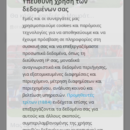
Υπεύθυνη χρήση των
δεδομένων σας
Θα κάψει καρδιές ο Μουράτ…
Εμείς και οι συνεργάτες μας
χρησιμοποιούμε cookies και παρόμοιες
07.08.2026 - 10:28
τεχνολογίες για να αποθηκεύουμε και να
έχουμε πρόσβαση σε πληροφορίες στη
συσκευή σας και να επεξεργαζόμαστε
προσωπικά δεδομένα, όπως τη
διεύθυνση IP σας, μοναδικά
αναγνωριστικά και δεδομένα περιήγησης,
για εξατομικευμένες διαφημίσεις και
περιεχόμενο, μέτρηση διαφημίσεων και
περιεχομένου, ανάλυση κοινού και
βελτίωση υπηρεσιών.
Προμηθευτές
τρίτων (1884)
ενδέχεται επίσης να
επεξεργάζονται τα δεδομένα σας για
αυτούς και άλλους σκοπούς,
συμπεριλαμβανομένης της χρήσης
Μας άρεσε το «κλείσιμο» της
ακριβών δεδομένων γεωεντοπισμού και