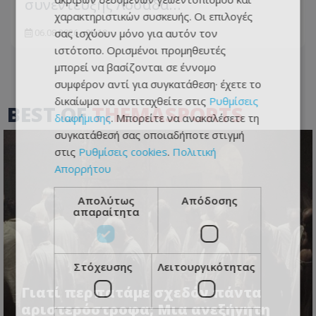
συνέντευξης Λοσάδα…
χαρακτηριστικών συσκευής. Οι επιλογές
σας ισχύουν μόνο για αυτόν τον
06.08.2026 - 08:19
ιστότοπο. Ορισμένοι προμηθευτές
μπορεί να βασίζονται σε έννομο
συμφέρον αντί για συγκατάθεση· έχετε το
δικαίωμα να αντιταχθείτε στις
Ρυθμίσεις
BEST OF
THEMASPORTS
διαφήμισης
. Μπορείτε να ανακαλέσετε τη
συγκατάθεσή σας οποιαδήποτε στιγμή
στις
Ρυθμίσεις cookies
.
Πολιτική
Απορρήτου
Απολύτως
Απόδοσης
απαραίτητα
Στόχευσης
Λειτουργικότητας
Γιατί περπατάμε σχεδόν πάντα
αριστερόστροφα; Μια ανεξήγητη