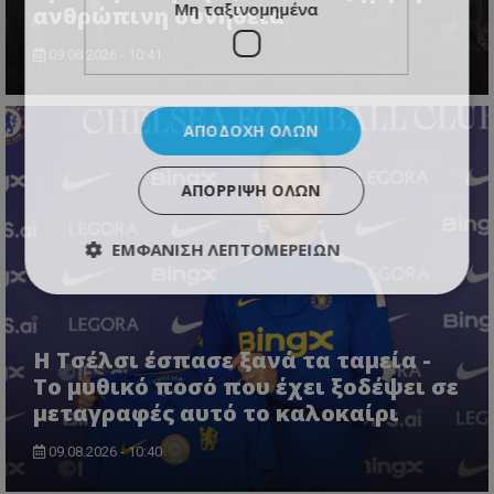
Μη ταξινομημένα
ανθρώπινη συνήθεια
09.08.2026 - 10:41
ΑΠΟΔΟΧΉ ΌΛΩΝ
ΑΠΌΡΡΙΨΗ ΌΛΩΝ
ΕΜΦΆΝΙΣΗ ΛΕΠΤΟΜΕΡΕΙΏΝ
Η Τσέλσι έσπασε ξανά τα ταμεία -
Το μυθικό ποσό που έχει ξοδέψει σε
μεταγραφές αυτό το καλοκαίρι
09.08.2026 - 10:40