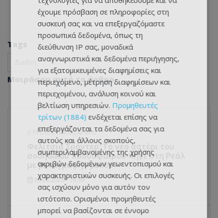
τεχνολογίες για να αποθηκεύουμε και να
έχουμε πρόσβαση σε πληροφορίες στη
συσκευή σας και να επεξεργαζόμαστε
προσωπικά δεδομένα, όπως τη
Tags
διεύθυνση IP σας, μοναδικά
αναγνωριστικά και δεδομένα περιήγησης,
Διεθνή
για εξατομικευμένες διαφημίσεις και
Μοιράσου αυτό το άρθρο
περιεχόμενο, μέτρηση διαφημίσεων και
περιεχομένου, ανάλυση κοινού και
βελτίωση υπηρεσιών.
Προμηθευτές
τρίτων (1884)
ενδέχεται επίσης να
επεξεργάζονται τα δεδομένα σας για
ΠΡΟΗΓΟΎΜΕΝΟ ΆΡΘΡΟ
αυτούς και άλλους σκοπούς,
Φελίτσια Σρόντερ: Το νέο αστέρι του
συμπεριλαμβανομένης της χρήσης
σουηδικού ποδοσφαίρου πήγε στη Ρεάλ
ακριβών δεδομένων γεωεντοπισμού και
με μεταγραφή - ρεκόρ
χαρακτηριστικών συσκευής. Οι επιλογές
25.06.2026 - 16:59
σας ισχύουν μόνο για αυτόν τον
ιστότοπο. Ορισμένοι προμηθευτές
μπορεί να βασίζονται σε έννομο