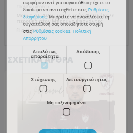
συμφέρον αντί για συγκατάθεση· έχετε το
ΕΠΌΜΕΝΟ ΆΡΘΡΟ
δικαίωμα να αντιταχθείτε στις
Ρυθμίσεις
Μουντιάλ 2026: Γιατί ο Ζοάο Φέλιξ έβαλε
διαφήμισης
. Μπορείτε να ανακαλέσετε τη
περούκα στον Μπρούνο Φερνάντες
συγκατάθεσή σας οποιαδήποτε στιγμή
25.06.2026 - 23:50
στις
Ρυθμίσεις cookies
.
Πολιτική
Απορρήτου
Απολύτως
Απόδοσης
απαραίτητα
ΣΧΕΤΙΚΑ ΑΡΘΡΑ
Στόχευσης
Λειτουργικότητας
Μη ταξινομημένα