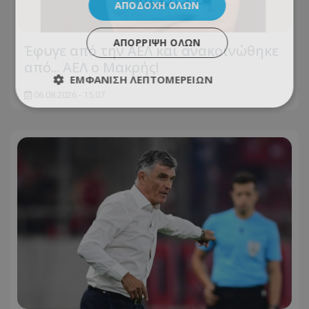
ΑΠΟΔΟΧΉ ΌΛΩΝ
ΑΠΌΡΡΙΨΗ ΌΛΩΝ
Έφυγε από την ΑΕΛ και ανακοινώθηκε
από... ΑΕΛ ο Μακρής!
ΕΜΦΆΝΙΣΗ ΛΕΠΤΟΜΕΡΕΙΏΝ
06.08.2026 - 15:07