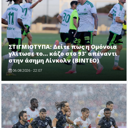
ΣΤΙΓΜΙΟΤΥΠΑ: Δείτε πως η Ομόνοια
γλίτωσε το... κάζο στο 93' απέναντι
στην άσημη Λίνκολν (ΒΙΝΤΕΟ)
06.08.2026 - 22:07