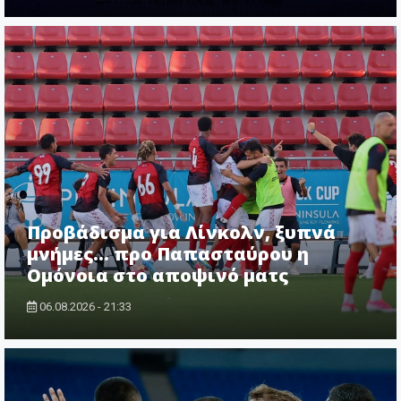
Προβάδισμα για Λίνκολν, ξυπνά
μνήμες... προ Παπασταύρου η
Ομόνοια στο αποψινό ματς
06.08.2026 - 21:33