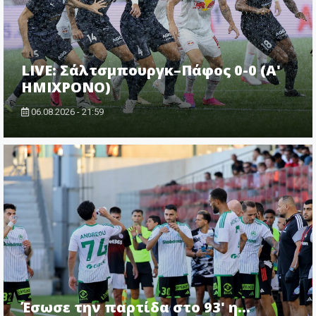
LIVE: Σάλτσμπουργκ–Πάφος 0-0 (Α'
ΗΜΙΧΡΟΝΟ)
06.08.2026 - 21:59
Έσωσε την παρτίδα στο 93' η...