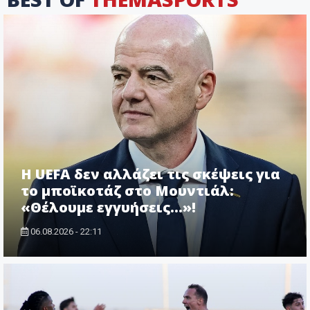
Η UEFA δεν αλλάζει τις σκέψεις για
το μποϊκοτάζ στο Μουντιάλ:
«Θέλουμε εγγυήσεις...»!
06.08.2026 - 22:11