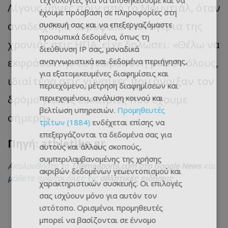
τεχνολογίες για να αποθηκεύουμε και να
Λίγους μήνες πριν από το Μουντιάλ, όταν
έχουμε πρόσβαση σε πληροφορίες στη
αναδείχθηκε κορυφαία διαιτήτρια της
συσκευή σας και να επεξεργαζόμαστε
προσωπικά δεδομένα, όπως τη
χρονιάς στις ΗΠΑ, είχε δηλώσει: «Θέλω να
διεύθυνση IP σας, μοναδικά
εκφράσω την ευγνωμοσύνη μου σε όλους,
αναγνωριστικά και δεδομένα περιήγησης,
για εξατομικευμένες διαφημίσεις και
ιδιαίτερα στις γυναίκες που άνοιξαν τον
περιεχόμενο, μέτρηση διαφημίσεων και
δρόμο για τις ευκαιρίες που έχουμε
περιεχομένου, ανάλυση κοινού και
βελτίωση υπηρεσιών.
Προμηθευτές
σήμερα».
τρίτων (1884)
ενδέχεται επίσης να
επεξεργάζονται τα δεδομένα σας για
Πηγή: athletiko.gr
αυτούς και άλλους σκοπούς,
συμπεριλαμβανομένης της χρήσης
Ακολουθήστε το
Themasports.com στο Google News
και
ακριβών δεδομένων γεωεντοπισμού και
μάθετε πρώτοι όλες τις
αθλητικές ειδήσεις
χαρακτηριστικών συσκευής. Οι επιλογές
σας ισχύουν μόνο για αυτόν τον
ιστότοπο. Ορισμένοι προμηθευτές
μπορεί να βασίζονται σε έννομο