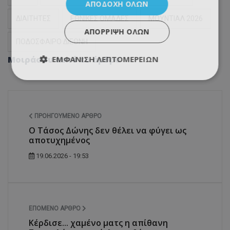
ΑΠΟΔΟΧΉ ΌΛΩΝ
ΔΙΑΙΤΗΤΕΣ
ΕΘΝΙΚΕΣ ΟΜΑΔΕΣ
ΜΟΥΝΤΙΑΛ 2026
ΑΠΌΡΡΙΨΗ ΌΛΩΝ
ΠΟΔΟΣΦΑΙΡΟ ΔΙΕΘΝΗ
Μοιράσου αυτό το άρθρο
ΕΜΦΆΝΙΣΗ ΛΕΠΤΟΜΕΡΕΙΏΝ
ΠΡΟΗΓΟΎΜΕΝΟ ΆΡΘΡΟ
Ο Τάσος Δώνης δεν θέλει να φύγει ως
αποτυχημένος
19.06.2026 - 19:53
ΕΠΌΜΕΝΟ ΆΡΘΡΟ
Κέρδισε... χαμένο ματς η απίθανη