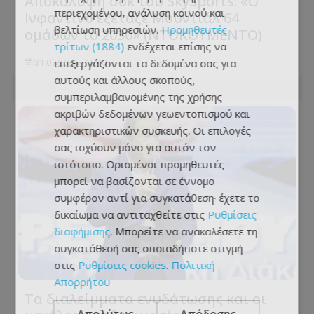
Αποκάλυψη σοκ του SkySports: «O
περιεχομένου, ανάλυση κοινού και
Ινφαντίνο εξέταζε Μουντιάλ 64
βελτίωση υπηρεσιών.
Προμηθευτές
ομάδων το 2030» (ΝΤΟΚΟΥΜΕΝΤΟ)
τρίτων (1884)
ενδέχεται επίσης να
επεξεργάζονται τα δεδομένα σας για
31.07.2026 - 15:40
αυτούς και άλλους σκοπούς,
συμπεριλαμβανομένης της χρήσης
ακριβών δεδομένων γεωεντοπισμού και
χαρακτηριστικών συσκευής. Οι επιλογές
σας ισχύουν μόνο για αυτόν τον
ιστότοπο. Ορισμένοι προμηθευτές
μπορεί να βασίζονται σε έννομο
συμφέρον αντί για συγκατάθεση· έχετε το
δικαίωμα να αντιταχθείτε στις
Ρυθμίσεις
διαφήμισης
. Μπορείτε να ανακαλέσετε τη
συγκατάθεσή σας οποιαδήποτε στιγμή
στις
Ρυθμίσεις cookies
.
Πολιτική
Απορρήτου
Τα διαλείμματα ενυδάτωσης και οι
Απολύτως
Απόδοσης