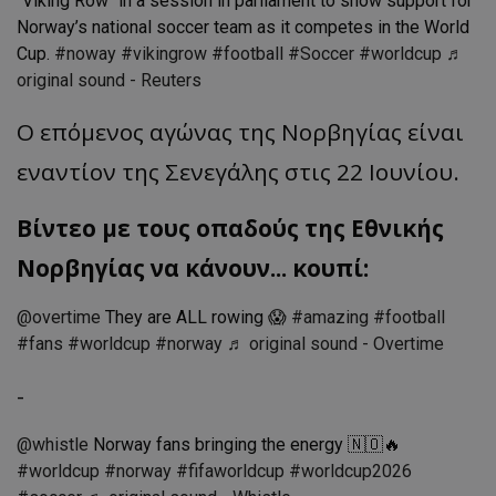
"Viking Row" in a session in parliament to show support for
Norway’s national soccer team as it competes in the World
Cup.
#noway
#vikingrow
#football
#Soccer
#worldcup
♬
original sound - Reuters
Ο επόμενος αγώνας της Νορβηγίας είναι
εναντίον της Σενεγάλης στις 22 Ιουνίου.
Βίντεο με τους οπαδούς της Εθνικής
Νορβηγίας να κάνουν... κουπί:
@overtime
They are ALL rowing 😱
#amazing
#football
#fans
#worldcup
#norway
♬ original sound - Overtime
-
@whistle
Norway fans bringing the energy 🇳🇴🔥
#worldcup
#norway
#fifaworldcup
#worldcup2026