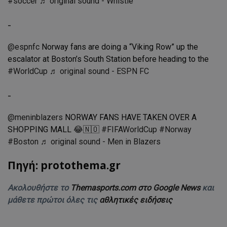
#soccer
♬ original sound - Whistle
-
@espnfc
Norway fans are doing a “Viking Row” up the
escalator at Boston’s South Station before heading to the
#WorldCup
♬ original sound - ESPN FC
-
@meninblazers
NORWAY FANS HAVE TAKEN OVER A
SHOPPING MALL 😂🇳🇴
#FIFAWorldCup
#Norway
#Boston
♬ original sound - Men in Blazers
Πηγή: protothema.gr
Ακολουθήστε το
Themasports.com στο Google News
και
μάθετε πρώτοι όλες τις
αθλητικές ειδήσεις