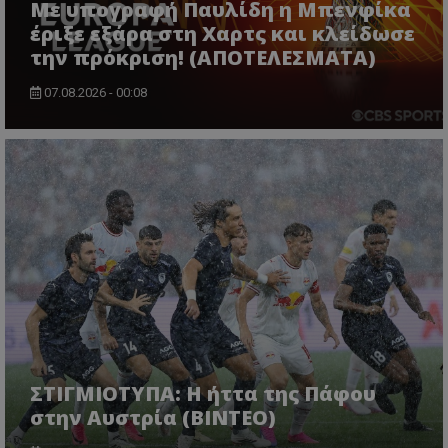
Με υπογραφή Παυλίδη η Μπενφίκα
έριξε εξάρα στη Χαρτς και κλείδωσε
την πρόκριση! (ΑΠΟΤΕΛΕΣΜΑΤΑ)
07.08.2026 - 00:08
ΣΤΙΓΜΙΟΤΥΠΑ: Η ήττα της Πάφου
στην Αυστρία (ΒΙΝΤΕΟ)