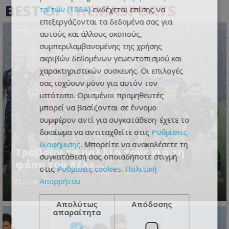
BEST OF
THEMASPORTS
τρίτων (1884)
ενδέχεται επίσης να
επεξεργάζονται τα δεδομένα σας για
αυτούς και άλλους σκοπούς,
συμπεριλαμβανομένης της χρήσης
ακριβών δεδομένων γεωεντοπισμού και
χαρακτηριστικών συσκευής. Οι επιλογές
σας ισχύουν μόνο για αυτόν τον
ιστότοπο. Ορισμένοι προμηθευτές
μπορεί να βασίζονται σε έννομο
συμφέρον αντί για συγκατάθεση· έχετε το
δικαίωμα να αντιταχθείτε στις
Ρυθμίσεις
διαφήμισης
. Μπορείτε να ανακαλέσετε τη
Τραβούν τα μαλλιά τους για τη
συγκατάθεσή σας οποιαδήποτε στιγμή
φάση του Λέλε…
στις
Ρυθμίσεις cookies
.
Πολιτική
Απορρήτου
07.08.2026 - 07:52
Απολύτως
Απόδοσης
απαραίτητα