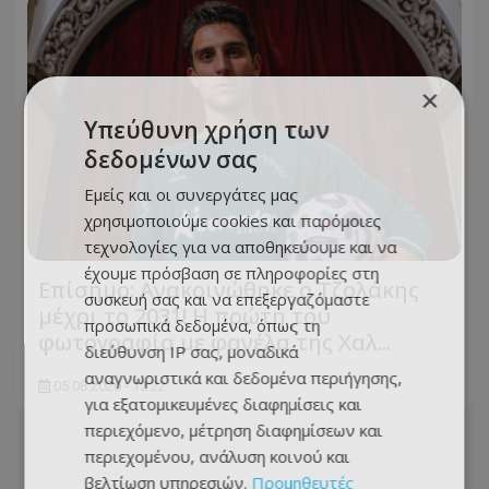
×
Υπεύθυνη χρήση των
δεδομένων σας
Εμείς και οι συνεργάτες μας
χρησιμοποιούμε cookies και παρόμοιες
τεχνολογίες για να αποθηκεύουμε και να
έχουμε πρόσβαση σε πληροφορίες στη
Επίσημο: Ανακοινώθηκε ο Τζολάκης
συσκευή σας και να επεξεργαζόμαστε
μέχρι το 2031! Η πρώτη του
προσωπικά δεδομένα, όπως τη
φωτογραφία με φανέλα της Χαλ...
διεύθυνση IP σας, μοναδικά
αναγνωριστικά και δεδομένα περιήγησης,
05.08.2026 - 12:22
για εξατομικευμένες διαφημίσεις και
περιεχόμενο, μέτρηση διαφημίσεων και
περιεχομένου, ανάλυση κοινού και
βελτίωση υπηρεσιών.
Προμηθευτές