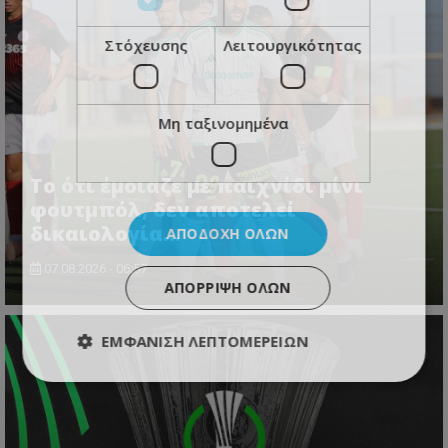
Στόχευσης
Λειτουργικότητας
Μη ταξινομημένα
Το ότι έμοιαζε με παιχνίδι μίνι
φουτμπόλ, δεν αποτελεί
δικαιολογία…
ΑΠΟΔΟΧΉ ΌΛΩΝ
07.08.2026 - 06:57
ΑΠΌΡΡΙΨΗ ΌΛΩΝ
ΕΜΦΆΝΙΣΗ ΛΕΠΤΟΜΕΡΕΙΏΝ